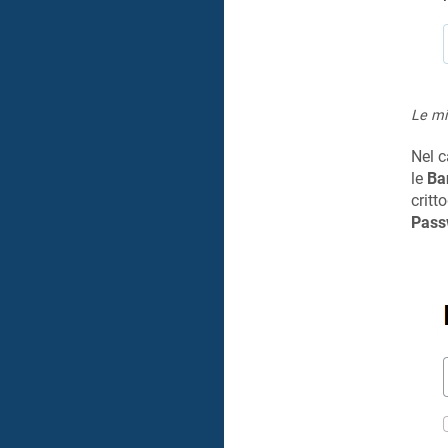
Le mi
Nel 
le
Ba
critt
Pass