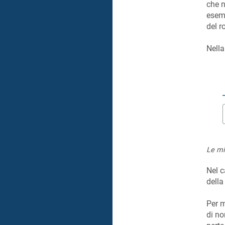
che n
esemp
del r
Nell
Le mi
Nel 
della
Per m
di no