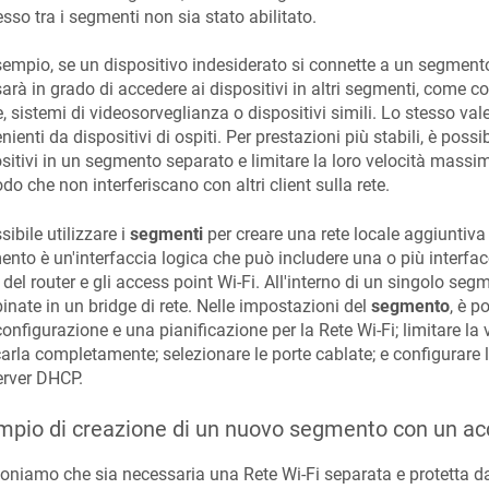
esso tra i segmenti non sia stato abilitato.
empio, se un dispositivo indesiderato si connette a un segmento
arà in grado di accedere ai dispositivi in altri segmenti, come co
 sistemi di videosorveglianza o dispositivi simili. Lo stesso val
nienti da dispositivi di ospiti. Per prestazioni più stabili, è possi
sitivi in un segmento separato e limitare la loro velocità massim
do che non interferiscano con altri client sulla rete.
sibile utilizzare i
segmenti
per creare una rete locale aggiuntiva 
nto è un'interfaccia logica che può includere una o più interfacc
 del router e gli access point Wi-Fi. All'interno di un singolo seg
nate in un bridge di rete. Nelle impostazioni del
segmento
, è p
onfigurazione e una pianificazione per la Rete Wi-Fi; limitare la 
arla completamente; selezionare le porte cablate; e configurare l
server DHCP.
pio di creazione di un nuovo segmento con un acc
niamo che sia necessaria una Rete Wi-Fi separata e protetta da