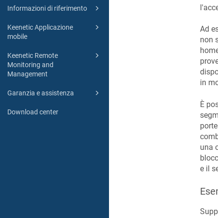
l'acc
Informazioni di riferimento
Keenetic Applicazione
Ad es
mobile
non s
home,
Keenetic Remote
prove
Monitoring and
dispo
Management
in mo
Garanzia e assistenza
È pos
Download center
segme
porte
combi
una c
blocc
e il 
Esem
Suppo