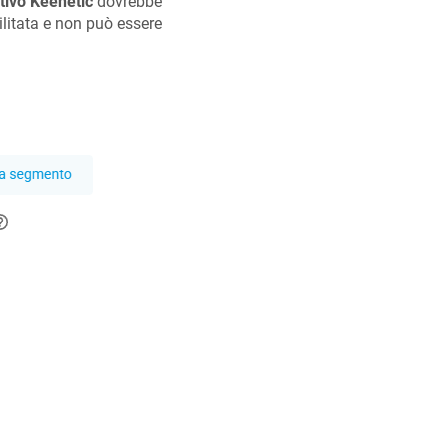
itivo
Keenetic
dovrebbe
ilitata e non può essere