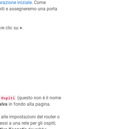
razione iniziale
. Come
piti e assegneremo una porta
are clic su
+
.
(questo non è il nome
Ospiti
alva
in fondo alla pagina.
 alle impostazioni del router o
i a una rete per gli ospiti;