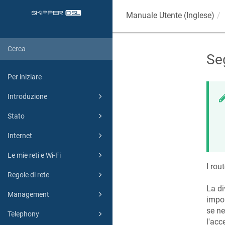
Manuale Utente (Inglese)
Se
Per iniziare
Introduzione
Stato
Internet
Le mie reti e Wi-Fi
I rou
Regole di rete
La di
Management
impos
se ne
Telephony
l'acc