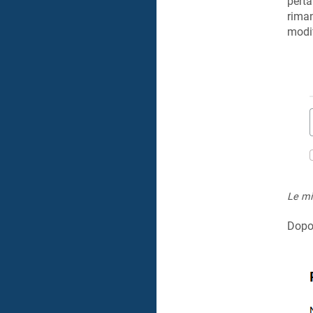
perta
riman
modif
Le mi
Dopo 