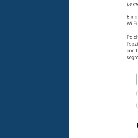
Le mi
È ino
Wi-Fi
Poich
l'opz
con t
segme