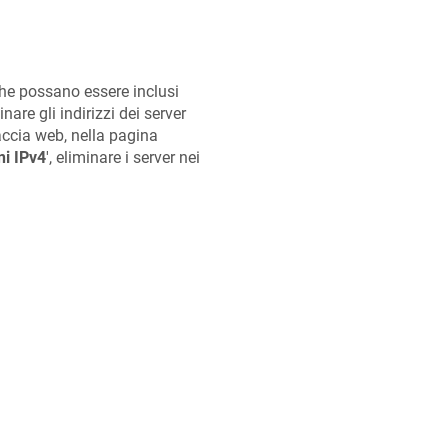
 che possano essere inclusi
re gli indirizzi dei server
accia web, nella pagina
ni IPv4
', eliminare i server nei