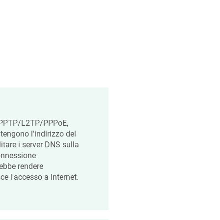
s. PPTP/L2TP/PPPoE,
ntengono l'indirizzo del
itare i server DNS sulla
connessione
rebbe rendere
sce l'accesso a Internet.