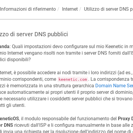
Informazioni di riferimento
Internet
Utilizzo di server DNS p
izzo di server DNS pubblici
anda
: Quali impostazioni devo configurare sul mio
Keenetic
in m
io Internet vengano risolti non tramite i server DNS forniti dall
ici disponibili?
ternet, è possibile accedere ai nodi tramite i loro indirizzi (ad es.
minio corrispondenti, come
. La corrispondenza tr
keenetic
.com
izzi è memorizzata in una struttura gerarchica
Domain Name Ser
sce automaticamente ai propri utenti il proprio server di dominio
e necessario utilizzare i cosiddetti server pubblici che si trovano
tti gli utenti.
eneticOS
, il modulo responsabile del funzionamento del
Proxy 
er DNS
ricevuti dall'ISP e li configura manualmente in base alle z
i invia una richiesta per la risoluzione dell'indirizzo del nome d