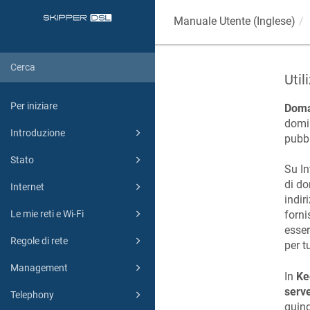
Manuale Utente (Inglese)
Util
Per iniziare
Dom
domin
Introduzione
pubbl
Stato
Su In
di do
Internet
indir
Le mie reti e Wi-Fi
forni
esser
Regole di rete
per tu
Management
In
Ke
serv
Telephony
quind