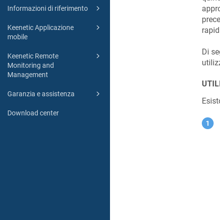
appro
Informazioni di riferimento
prece
Keenetic Applicazione
rapid
mobile
Di se
Keenetic Remote
utili
Monitoring and
Management
UTIL
Garanzia e assistenza
Esist
Download center