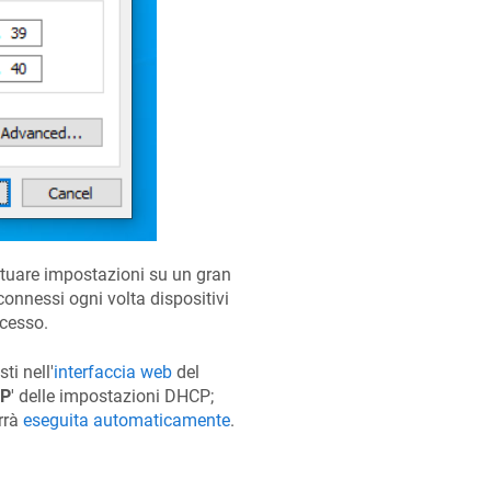
uare impostazioni su un gran
connessi ogni volta dispositivi
ccesso.
ti nell'
interfaccia web
del
IP
' delle impostazioni DHCP;
errà
eseguita automaticamente
.