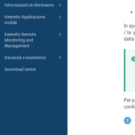
Informazioni di riferimento
Keenetic Applicazione
mobile
In qu
/ la
Keenetic Remote
della
Monitoring and
Management
Garanzia e assistenza
Download center
Per p
confi