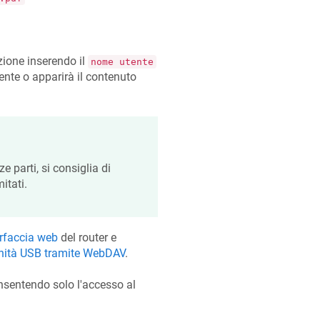
azione inserendo il
nome utente
ente o apparirà il contenuto
e parti, si consiglia di
itati.
erfaccia web
del router e
nità USB tramite WebDAV
.
onsentendo solo l'accesso al