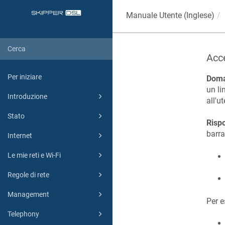
Manuale Utente (Inglese)
Acc
Per iniziare
Dom
un li
Introduzione
all'u
Stato
Risp
barra
Internet
Le mie reti e Wi-Fi
Regole di rete
Management
Per 
Telephony