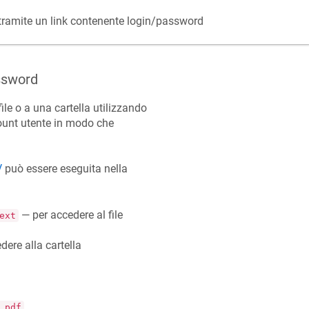
amite un link contenente login/password
ssword
ile o a una cartella utilizzando
ount utente in modo che
V
può essere eseguita nella
— per accedere al file
ext
ere alla cartella
.pdf