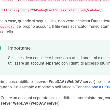
https://john:j12345ohn@test01.keenetic.link/webdav/
esto caso, quando si segue il link, non verrà richiesta l'autentic
del proprio account. Il file verrà scaricato immediatam
password
 cartella.
Importante
Se si desidera concedere l'accesso a utenti anonimi o di terz
utilizzare un account separato con i diritti di accesso più lim
rima cosa, abilitare il
server WebDAV (WebDAV server)
nell'
int
gurarlo. Un esempio è mostrato nell'articolo
Connessione a un'u
Creare un account separato senza i diritti di amministratore, c
server WebDAV (WebDAV server)
.