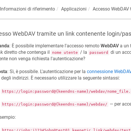
Informazioni di riferimento
Applicazioni
Accesso WebDAV tr
esso WebDAV tramite un link contenente login/pa
anda
: È possibile implementare l'accesso remoto
WebDAV
a un f
nk diretto che contenga il
/ la
di un acc
nome utente
password
tente non venga richiesta l'autenticazione?
osta
: Sì, è possibile. L'autenticazione per la
connessione WebDA
 degli indirizzi. È necessario utilizzare la seguente sintassi:
https://login:password@{keendns-name}/webdav/nome_file.
— per acced
https://login:password@{keendns-name}/webdav/
esempio:
https://john:j12345ohn@test01.keenetic.link/webdav/test