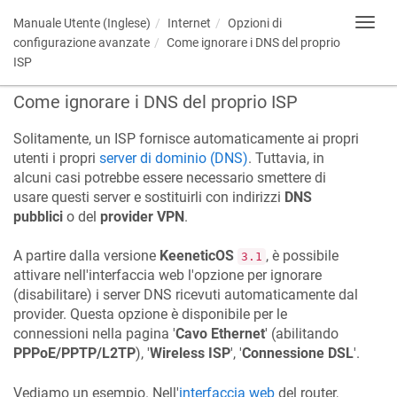
Manuale Utente (Inglese)
Internet
Opzioni di
Toggl
navig
configurazione avanzate
Come ignorare i DNS del proprio
ISP
Come ignorare i DNS del proprio ISP
Solitamente, un ISP fornisce automaticamente ai propri
utenti i propri
server di dominio (DNS)
. Tuttavia, in
alcuni casi potrebbe essere necessario smettere di
usare questi server e sostituirli con indirizzi
DNS
pubblici
o del
provider VPN
.
A partire dalla versione
KeeneticOS
, è possibile
3.1
attivare nell'interfaccia web l'opzione per ignorare
(disabilitare) i server DNS ricevuti automaticamente dal
provider. Questa opzione è disponibile per le
connessioni nella pagina '
Cavo Ethernet
' (abilitando
PPPoE/PPTP/L2TP
), '
Wireless ISP
', '
Connessione DSL
'.
Vediamo un esempio. Nell'
interfaccia web
del router,