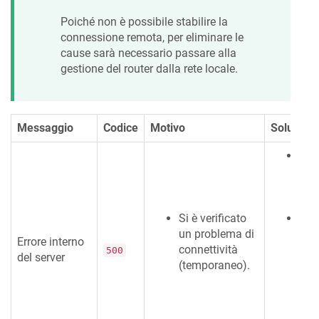
Poiché non è possibile stabilire la
connessione remota, per eliminare le
cause sarà necessario passare alla
gestione del router dalla rete locale.
Messaggio
Codice
Motivo
Soluzione
Si p
rica
nel 
Ctr
Si è verificato
Se 
un problema di
pers
Errore interno
connettività
cont
500
del server
(temporaneo).
tecn
codi
poss
test