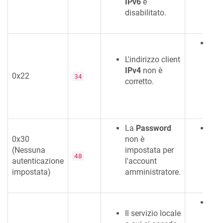
IPv6
è
disabilitato.
Si p
il s
L'indirizzo client
forn
IPv4
non è
0x22
erro
34
corretto.
un f
disp
La
Password
La
0x30
non è
del
(Nessuna
impostata per
nece
48
autenticazione
l'account
con
impostata)
amministratore.
al d
Si p
Il servizio locale
il s