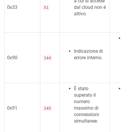
a cui si accede
forn
0x33
dal cloud non è
erro
51
attivo.
un f
disp
Si p
il s
Indicazione di
forn
0x90
errore interno.
erro
144
un f
disp
È stato
È po
superato il
più
numero
con
0x91
massimo di
no
145
connessioni
con
simultanee.
tram