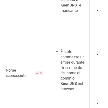
KeenDNS
" è
me
mancante.
Di 
com
'
Con
bas
Ke
esse
È stato
Si p
commesso un
il 
errore durante
regi
l'inserimento
Nome
sch
del nome di
410
sconosciuto
men
dominio
dom
KeenDNS
nel
Rego
browser.
Si p