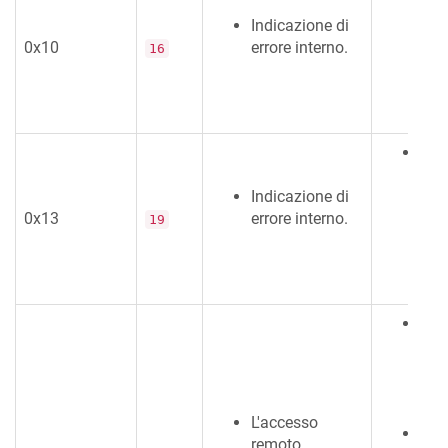
il s
Indicazione di
forn
0x10
errore interno.
erro
16
un f
disp
Si p
il s
Indicazione di
forn
0x13
errore interno.
erro
19
un f
disp
L'
ac
con
deve
nel
acc
L'accesso
La 
remoto