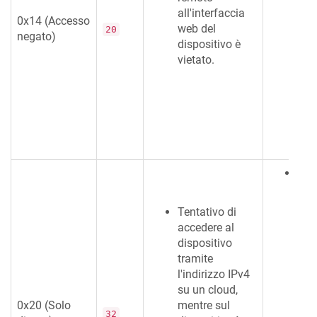
dell
all'interfaccia
0x14 (Accesso
la
web del
20
negato)
non
dispositivo è
bloc
vietato.
imp
fire
rein
le o
dell
È ob
il s
sia
Tentativo di
mod
accedere al
corr
dispositivo
Clo
tramite
il 
l'indirizzo IPv4
auto
su un cloud,
il 
0x20 (Solo
mentre sul
32
boo