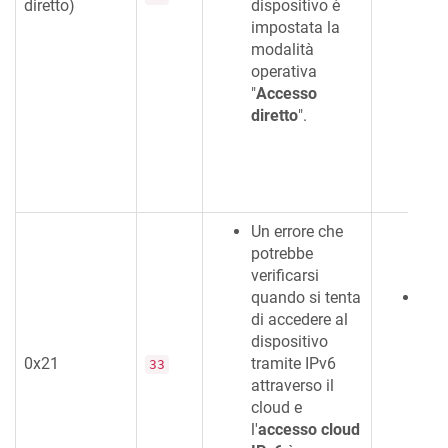
diretto)
dispositivo è
{do
impostata la
regi
modalità
agg
operativa
regi
"
Accesso
Ke
diretto
".
evit
la 
del 
Un errore che
potrebbe
verificarsi
quando si tenta
Abil
di accedere al
Mod
dispositivo
(IP
0x21
tramite IPv6
clo
33
attraverso il
ret
cloud e
dom
l'
accesso cloud