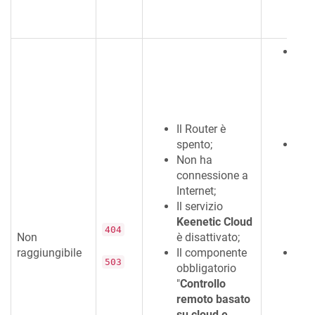
disp
Assi
Kee
con 
dot
di s
Il Router è
luce
spento;
Esa
Non ha
'
Int
connessione a
fun
Internet;
con
Il servizio
nece
Keenetic
Cloud
una
404
Non
è disattivato;
Inte
raggiungibile
Il componente
Il s
503
obbligatorio
Clo
"
Controllo
abil
remoto basato
Imp
su cloud e
sis