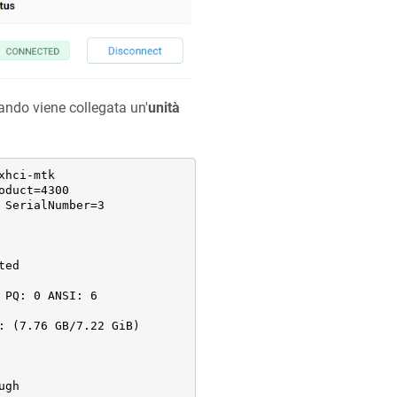
ando viene collegata un'
unità
hci-mtk

duct=4300

SerialNumber=3

ed

PQ: 0 ANSI: 6

 (7.76 GB/7.22 GiB)

gh
