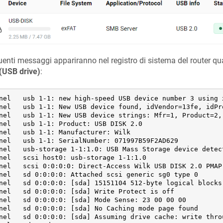
uenti messaggi appariranno nel registro di sistema del router qu
(USB drive)
:
nel   usb 1-1: new high-speed USB device number 3 using x
nel   usb 1-1: New USB device found, idVendor=13fe, idPro
nel   usb 1-1: New USB device strings: Mfr=1, Product=2, 
nel   usb 1-1: Product: USB DISK 2.0

nel   usb 1-1: Manufacturer: Wilk

nel   usb 1-1: SerialNumber: 071997B59F2AD629

nel   usb-storage 1-1:1.0: USB Mass Storage device detect
nel   scsi host0: usb-storage 1-1:1.0

nel   scsi 0:0:0:0: Direct-Access Wilk USB DISK 2.0 PMAP 
nel   sd 0:0:0:0: Attached scsi generic sg0 type 0

nel   sd 0:0:0:0: [sda] 15151104 512-byte logical blocks:
nel   sd 0:0:0:0: [sda] Write Protect is off

nel   sd 0:0:0:0: [sda] Mode Sense: 23 00 00 00

nel   sd 0:0:0:0: [sda] No Caching mode page found

nel   sd 0:0:0:0: [sda] Assuming drive cache: write throu