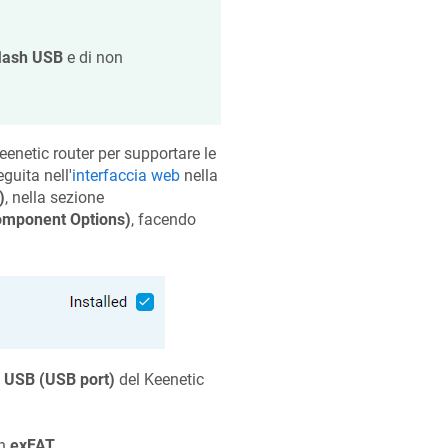
flash USB
e di non
eenetic
router per supportare le
guita nell'
interfaccia web
nella
)
, nella sezione
omponent Options)
, facendo
 USB (USB port)
del
Keenetic
in
exFAT
.