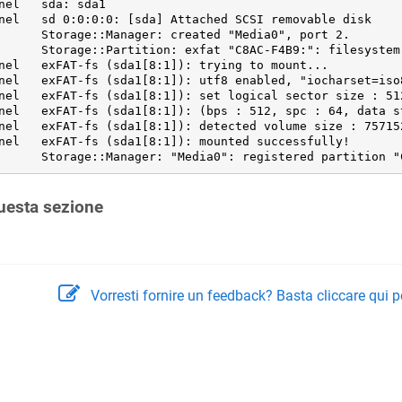
nel   sda: sda1

nel   sd 0:0:0:0: [sda] Attached SCSI removable disk

      Storage::Manager: created "Media0", port 2.

      Storage::Partition: exfat "C8AC-F4B9:": filesystem 
nel   exFAT-fs (sda1[8:1]): trying to mount...

nel   exFAT-fs (sda1[8:1]): utf8 enabled, "iocharset=iso8
nel   exFAT-fs (sda1[8:1]): set logical sector size : 512
nel   exFAT-fs (sda1[8:1]): (bps : 512, spc : 64, data st
nel   exFAT-fs (sda1[8:1]): detected volume size : 75715
nel   exFAT-fs (sda1[8:1]): mounted successfully!

      Storage::Manager: "Media0": registered partition "
uesta sezione
Vorresti fornire un feedback? Basta cliccare qui p