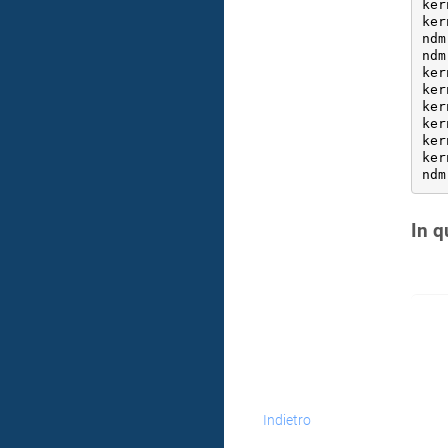
ker
ker
ndm
ndm
ker
ker
ker
ker
ker
ker
ndm
In q
Indietro