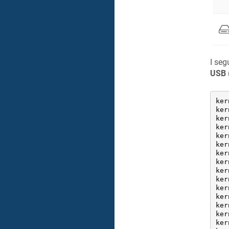
I seg
USB 
ker
ker
ker
ker
ker
ker
ker
ker
ker
ker
ker
ker
ker
ker
ker