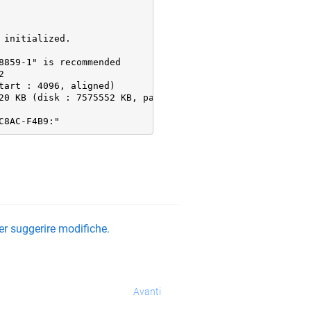
initialized.

859-1" is recommended



art : 4096, aligned)

20 KB (disk : 7575552 KB, part : 7571520 KB)

C8AC-F4B9:"
er suggerire modifiche.
Avanti