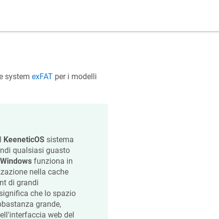
ile system
exFAT
per i modelli
l
KeeneticOS
sistema
indi qualsiasi guasto
Windows
funziona in
zzazione nella cache
nt di grandi
significa che lo spazio
è abbastanza grande,
ll'interfaccia web del