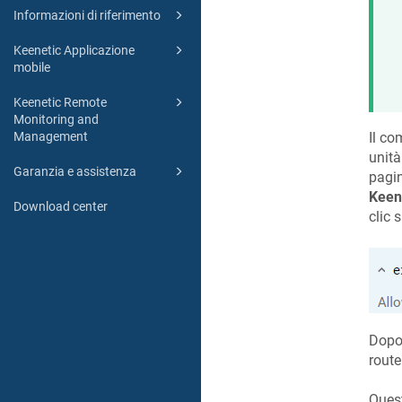
Informazioni di riferimento
Keenetic Applicazione
mobile
Keenetic Remote
Monitoring and
Management
Il c
unità
Garanzia e assistenza
pagi
Keen
Download center
clic 
Dopo 
route
Quest