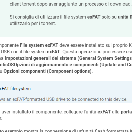
client torrent dopo aver aggiunto un processo di download.
Si consiglia di utilizzare il file system
exFAT
solo su
unità 
utilizzarlo per i torrent.
omponente
File system exFAT
deve essere installato sul proprio
K
 USB con il file system
exFAT
. Questa operazione può essere ese
na
Impostazioni generali del sistema (General System Settings
eticOS
Opzioni di aggiornamento e componenti (Update and C
su
Opzioni componenti (Component options)
.
aver installato il componente, collegare l'unità
exFAT
alla
porta
r.
o esempio mostra la connessione di un'unità flash formattata 