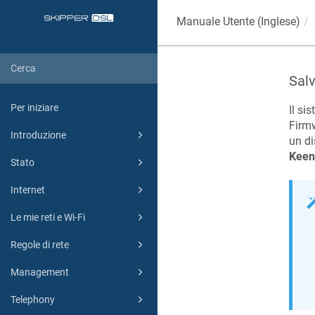
Manuale Utente (Inglese)
Sal
Per iniziare
Il si
Firmw
Introduzione
un di
Keen
Stato
Internet
Le mie reti e Wi-Fi
Regole di rete
Management
Telephony