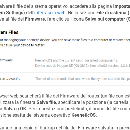
alvare il file del sistema operativo, accedere alla pagina
Imposta
em Settings)
dell'
interfaccia web
. Nella sezione
File di sistema 
va al file del
Firmware
, fare clic sull'icona
Salva sul computer (
owser web scaricherà il file del Firmware del router (un file con e
lizzata la finestra
Salva file
, specificare la posizione (la cartella 
su
Salva
o
OK
. Per impostazione predefinita, il nome del file cont
rsione esatta del sistema operativo
KeeneticOS
.
zzando una copia di backup del file del Firmware salvata in preced