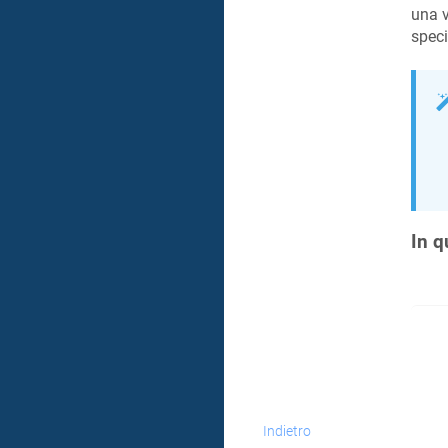
una v
speci
In q
Indietro