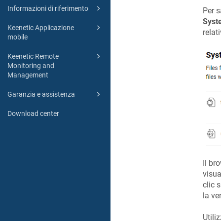
Informazioni di riferimento
Per s
Syst
Keenetic Applicazione
relati
mobile
Keenetic Remote
Monitoring and
Management
Garanzia e assistenza
Download center
Il br
visua
clic 
la ve
Utili