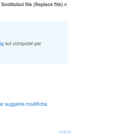
e
Sostituisci file (Replace file)
e
ig
sul computer per
er suggerire modifiche.
Avanti