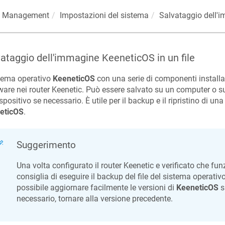
Management
Impostazioni del sistema
Salvataggio dell'
vataggio dell'immagine
KeeneticOS
in un file
stema operativo
KeeneticOS
con una serie di componenti installa
are nei router
Keenetic
. Può essere salvato su un computer o su 
spositivo se necessario. È utile per il backup e il ripristino di un
eticOS
.
Suggerimento
Una volta configurato il router
Keenetic
e verificato che fun
consiglia di eseguire il backup del file del sistema operativo
possibile aggiornare facilmente le versioni di
KeeneticOS
su
necessario, tornare alla versione precedente.