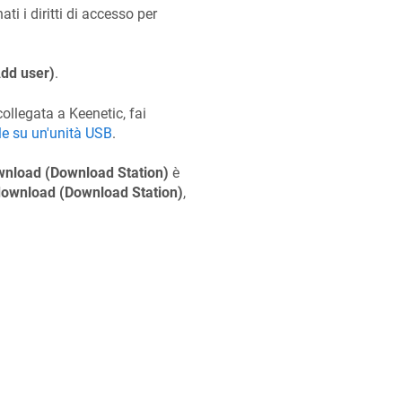
ti i diritti di accesso per
Add user)
.
 collegata a
Keenetic
, fai
lle su un'unità USB
.
wnload (Download Station)
è
download (Download Station)
,