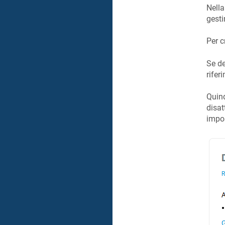
Nella
gesti
Per c
Se de
rifer
Quind
disat
impos