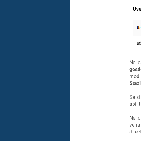
Nei c
gest
modif
Staz
Se si
abilit
Nel 
verra
direc