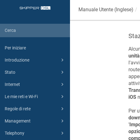
Manuale Utente (Inglese)
Sta
Per iniziare
Alcun
unit
Introduzione
l'avv
rout
Stato
appes
attiv
Internet
Tran
Le mie reti e Wi-Fi
iOS
n
Regole di rete
Per ut
down
Management
'
Impo
opzi
Telephony
comp