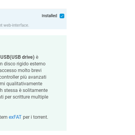
 USB(USB drive)
è
 un disco rigido esterno
 accesso molto brevi
controller più avanzati
itmi qualitativamente
sh stessa è solitamente
i per scritture multiple
ystem
exFAT
per i torrent.