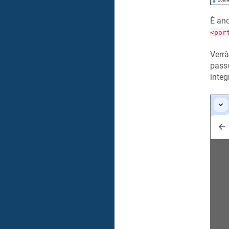
È anc
<por
Verrà
passw
integ