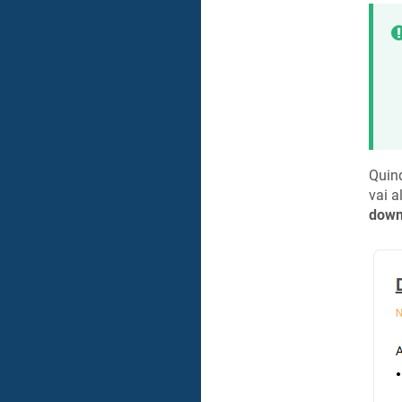
Quind
vai a
down