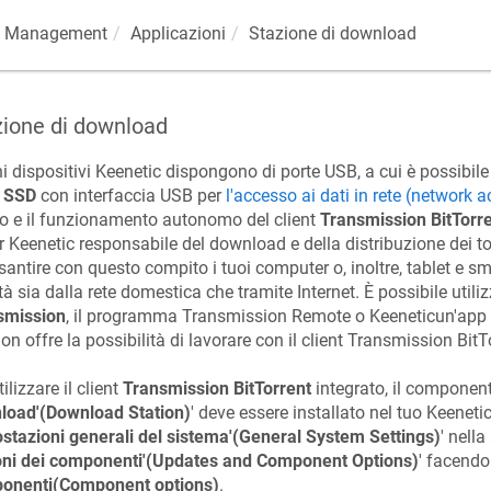
Management
Applicazioni
Stazione di download
zione di download
i dispositivi
Keenetic
dispongono di porte USB, a cui è possibile
à SSD
con interfaccia USB per
l'accesso ai dati in rete (network 
io e il funzionamento autonomo del client
Transmission BitTorr
er
Keenetic
responsabile del download e della distribuzione dei t
antire con questo compito i tuoi computer o, inoltre, tablet e sm
ità sia dalla rete domestica che tramite Internet. È possibile utiliz
smission
, il programma Transmission Remote o
Keenetic
un'app
on offre la possibilità di lavorare con il client Transmission BitT
ilizzare il client
Transmission BitTorrent
integrato, il component
load'(Download Station)
' deve essere installato nel tuo
Keeneti
stazioni generali del sistema'(General System Settings)
' nella
oni dei componenti'(Updates and Component Options)
' facendo 
onenti(Component options)
.