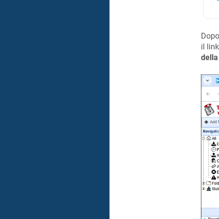
Dopo 
il link
dell