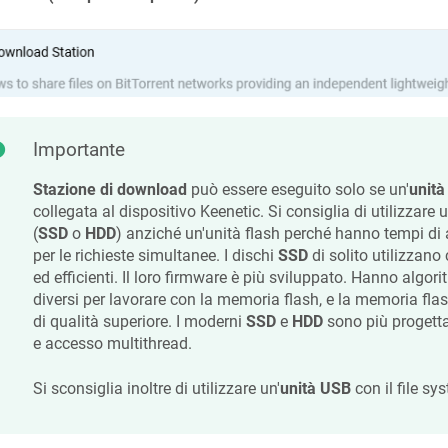
Importante
Stazione di download
può essere eseguito solo se un'
unità
collegata al dispositivo
Keenetic
. Si consiglia di utilizzare
(
SSD
o
HDD
) anziché un'unità flash perché hanno tempi di
per le richieste simultanee. I dischi
SSD
di solito utilizzano 
ed efficienti. Il loro firmware è più sviluppato. Hanno algor
diversi per lavorare con la memoria flash, e la memoria fla
di qualità superiore. I moderni
SSD
e
HDD
sono più progettat
e accesso multithread.
Si sconsiglia inoltre di utilizzare un'
unità USB
con il file s