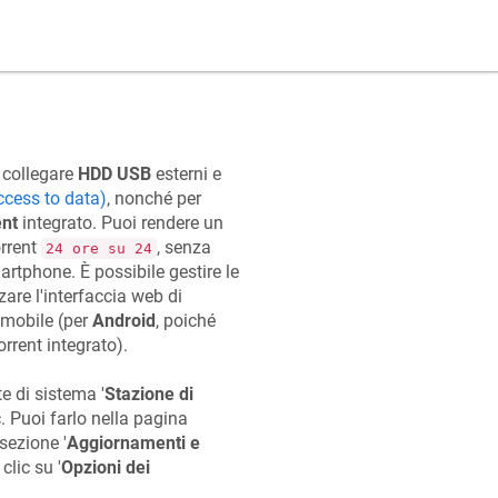
 collegare
HDD USB
esterni e
access to data)
, nonché per
ent
integrato. Puoi rendere un
orrent
, senza
24 ore su 24
artphone. È possibile gestire le
zare l'interfaccia web di
 mobile (per
Android
, poiché
orrent integrato).
e di sistema '
Stazione di
c
. Puoi farlo nella pagina
 sezione '
Aggiornamenti e
clic su '
Opzioni dei