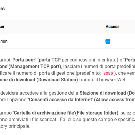
ampi '
Porta peer
' (
porta TCP
per connessioni in entrata) e ''
Port
ione'(Management TCP port)
, lasciare i numeri di porta predefin
icare il numero di porta di gestione (predefinito:
), che ver
8090
ione di download (Download Station)
tramite il browser Web.
 desidera accedere alla gestione della
Stazione di download (Do
are l'opzione ''
Consenti accesso da Internet' (Allow access from
campo '
Cartella di archiviazione file'(File storage folder)
, selezi
nno archiviati i file scaricati. Fai clic su questo campo e specifica
tory principale.