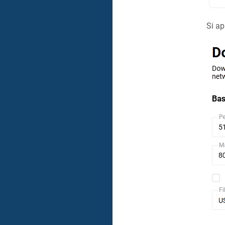
Si ap