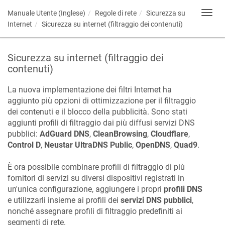
Manuale Utente (Inglese)
Regole di rete
Sicurezza su
Toggl
navig
Internet
Sicurezza su internet (filtraggio dei contenuti)
Sicurezza su internet (filtraggio dei
contenuti)
La nuova implementazione dei filtri Internet ha
aggiunto più opzioni di ottimizzazione per il filtraggio
dei contenuti e il blocco della pubblicità. Sono stati
aggiunti profili di filtraggio dai più diffusi servizi DNS
pubblici:
AdGuard DNS
,
CleanBrowsing
,
Cloudflare
,
Control D
,
Neustar UltraDNS Public
,
OpenDNS
,
Quad9
.
È ora possibile combinare profili di filtraggio di più
fornitori di servizi su diversi dispositivi registrati in
un'unica configurazione, aggiungere i propri
profili DNS
e utilizzarli insieme ai profili dei
servizi DNS pubblici
,
nonché assegnare profili di filtraggio predefiniti ai
segmenti di rete.