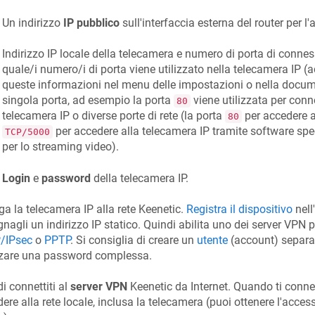
Un indirizzo
IP pubblico
sull'interfaccia esterna del router per l'
Indirizzo IP locale della telecamera e numero di porta di connes
quale/i numero/i di porta viene utilizzato nella telecamera IP (
queste informazioni nel menu delle impostazioni o nella docu
singola porta, ad esempio la porta
viene utilizzata per conne
80
telecamera IP o diverse porte di rete (la porta
per accedere al
80
per accedere alla telecamera IP tramite software spec
TCP/5000
per lo streaming video).
Login
e
password
della telecamera IP.
ga la telecamera IP alla rete
Keenetic
.
Registra il dispositivo
nell
nagli un indirizzo IP statico. Quindi abilita uno dei server VPN p
/IPsec
o
PPTP
. Si consiglia di creare un
utente
(account) separa
zzare una password complessa.
i connettiti al
server VPN
Keenetic
da Internet. Quando ti conne
ere alla rete locale, inclusa la telecamera (puoi ottenere l'access