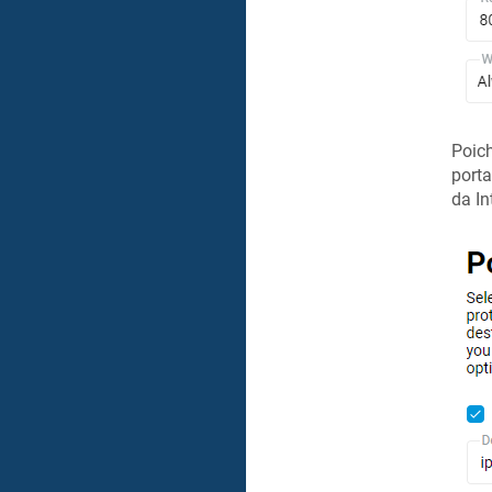
Poich
port
da In