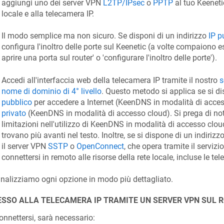
aggiungi uno dei server VPN
L2TP/IPsec
o
PPTP
al tuo
Keeneti
locale e alla telecamera IP.
Il modo semplice ma non sicuro. Se disponi di un indirizzo
IP p
configura l'inoltro delle porte sul
Keenetic
(a volte compaiono es
aprire una porta sul router' o 'configurare l'inoltro delle porte').
Accedi all'interfaccia web della telecamera IP tramite il nostro
s
nome di dominio di 4° livello
. Questo metodo si applica se si di
pubblico
per accedere a Internet (
KeenDNS
in modalità di access
privato
(
KeenDNS
in modalità di accesso cloud). Si prega di no
limitazioni nell'utilizzo di
KeenDNS
in modalità di accesso clou
trovano più avanti nel testo. Inoltre, se si dispone di un indirizzo
il server VPN
SSTP
o
OpenConnect
, che opera tramite il servizi
connettersi in remoto alle risorse della rete locale, incluse le tel
nalizziamo ogni opzione in modo più dettagliato.
SSO ALLA TELECAMERA IP TRAMITE UN SERVER VPN SUL 
onnettersi, sarà necessario: