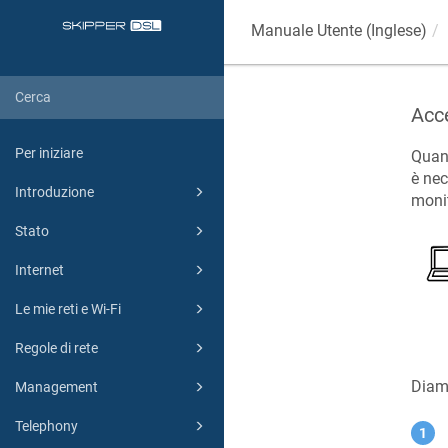
Manuale Utente (Inglese)
Acce
Per iniziare
Quand
è nec
Introduzione
monit
Stato
Internet
Le mie reti e Wi-Fi
Regole di rete
Diamo
Management
Telephony