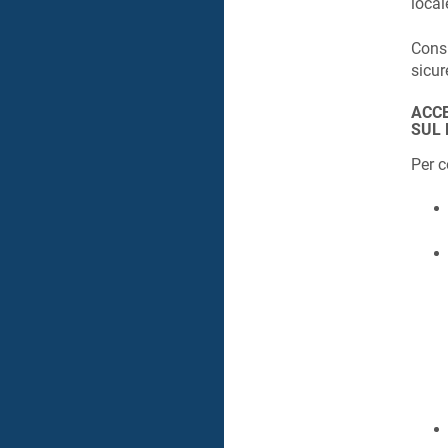
local
Consi
sicur
ACCE
SUL
Per c