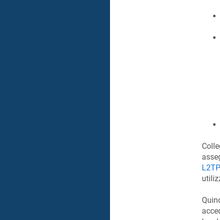
Colle
asseg
L2TP
utili
Quind
acced