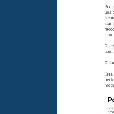
Per c
una p
sicur
stand
racco
'para
Disab
comp
Quind
Crea 
per l
modem