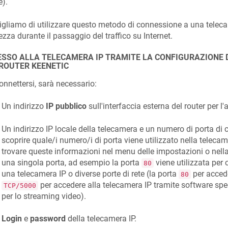
e).
gliamo di utilizzare questo metodo di connessione a una telecam
ezza durante il passaggio del traffico su Internet.
SSO ALLA TELECAMERA IP TRAMITE LA CONFIGURAZIONE D
 ROUTER
KEENETIC
onnettersi, sarà necessario:
Un indirizzo
IP pubblico
sull'interfaccia esterna del router per l'
Un indirizzo IP locale della telecamera e un numero di porta di
scoprire quale/i numero/i di porta viene utilizzato nella teleca
trovare queste informazioni nel menu delle impostazioni o nel
una singola porta, ad esempio la porta
viene utilizzata per 
80
una telecamera IP o diverse porte di rete (la porta
per accede
80
per accedere alla telecamera IP tramite software spec
TCP/5000
per lo streaming video).
Login
e
password
della telecamera IP.