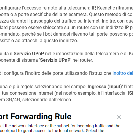
onfigurare l'accesso remoto alla telecamera IP,
Keenetic
ritrasme
orta o a porte specifiche della telecamera. Questo metodo di c
ezza durante il passaggio del traffico su Internet. Inoltre, con qu
ard possono essere sbloccate su un router con un indirizzo IP p
mandato, perché se i bot dannosi rilevano tali porte, possono po
ssita' o ad attacchi a questo indirizzo.
ilita il
Servizio UPnP
nelle impostazioni della telecamera e di
K
onente di sistema '
Servizio UPnP
' nel router.
i configura l'inoltro delle porte utilizzando l'istruzione
Inoltro de
una o più regole selezionando nel campo '
Ingresso (Input)
' l'i
a tua connessione Internet (nel nostro esempio, è l'interfaccia '
IS
 3G/4G, selezionarlo dall'elenco.