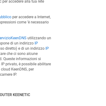
c
per accedere alla tua rete
ubblico
per accedere a Internet,
pressioni come 'è necessario
ervizio
KeenDNS
utilizzando un
spone di un indirizzo
IP
o diretto) e di un indirizzo
IP
tare che ci sono alcune
d. Queste informazioni si
 IP privato, è possibile abilitare
o cloud
KeenDNS
, per
ecamere IP.
ROUTER
KEENETIC