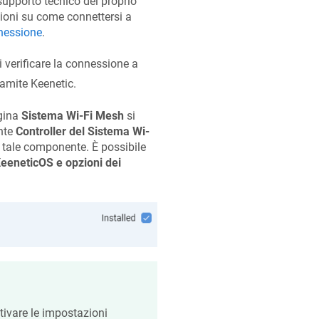
 supporto tecnico del proprio
azioni su come connettersi a
nessione
.
 verificare la connessione a
ramite
Keenetic
.
agina
Sistema Wi-Fi Mesh
si
ente
Controller del Sistema Wi-
e tale componente. È possibile
eeneticOS
e opzioni dei
ttivare le impostazioni