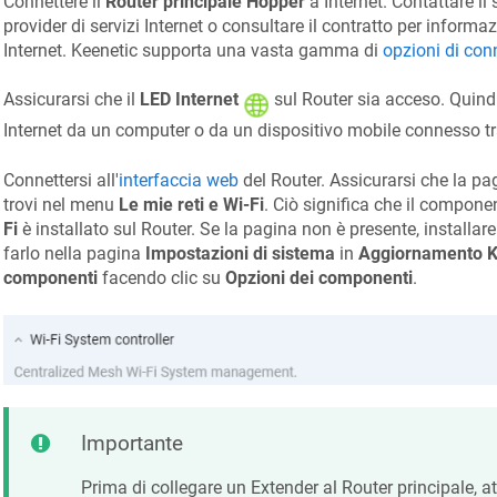
Connettere il
Router principale
Hopper
a Internet. Contattare il
provider di servizi Internet o consultare il contratto per inform
Internet.
Keenetic
supporta una vasta gamma di
opzioni di con
Assicurarsi che il
LED Internet
sul Router sia acceso. Quindi
Internet da un computer o da un dispositivo mobile connesso t
Connettersi all'
interfaccia web
del Router. Assicurarsi che la p
trovi nel menu
Le mie reti e Wi-Fi
. Ciò significa che il compon
Fi
è installato sul Router. Se la pagina non è presente, installar
farlo nella pagina
Impostazioni di sistema
in
Aggiornamento
K
componenti
facendo clic su
Opzioni dei componenti
.
Importante
Prima di collegare un Extender al Router principale, a