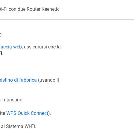
i-Fi con due Router
Keenetic
c
rfaccia web
, assicurarsi che la
i
.
pristino di fabbrica
(usando il
 ripristino.
mite
WPS Quick Connect
).
 al Sistema Wi-Fi.