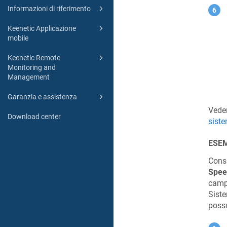
Informazioni di riferimento
Keenetic Applicazione
mobile
Keenetic Remote
Monitoring and
Management
Garanzia e assistenza
Veder
Download center
sist
ESE
Cons
Spee
campa
Siste
posso