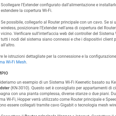
Scollegare l'Extender configurato dall'alimentazione e installarl
estendere la copertura Wi-Fi.
Se possibile, collegarlo al Router principale con un cavo. Se s
wireless, posizionare l'Extender nell'area di copertura del Router
vicino. Verificare sull'interfaccia web del controller del Sistema
tutti i nodi del sistema siano connessi e che i dispositivi clien
all'altro.
e le istruzioni dettagliate per la connessione e la configurazion
ema Wi-Fi Mesh
.
MPIO
ideriamo un esempio di un Sistema Wi-Fi
Keenetic
basato su
Ke
dster
(KN-3010). Questo set è consigliato per appartamenti di citt
gna con una pianta complessa, diverse stanze o due piani. Dur
ma Wi-Fi, Hopper verrà utilizzato come Router principale e Spee
no essere collegati tramite cavo Gigabit o tecnologia mesh wire