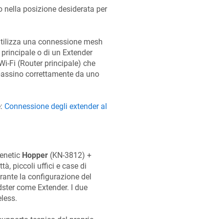
o nella posizione desiderata per
i utilizza una connessione mesh
 principale o di un Extender
 Wi-Fi (Router principale) che
t passino correttamente da uno
e:
Connessione degli extender al
enetic
Hopper
(KN-3812) +
à, piccoli uffici e case di
ante la configurazione del
dster come Extender. I due
less.