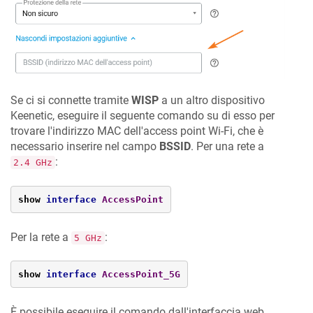
Se ci si connette tramite
WISP
a un altro dispositivo
Keenetic
, eseguire il seguente comando su di esso per
trovare l'indirizzo MAC dell'access point Wi-Fi, che è
necessario inserire nel campo
BSSID
. Per una rete a
:
2.4 GHz
show 
interface
AccessPoint
Per la rete a
:
5 GHz
show 
interface
AccessPoint_5G
È possibile eseguire il comando dall'interfaccia web