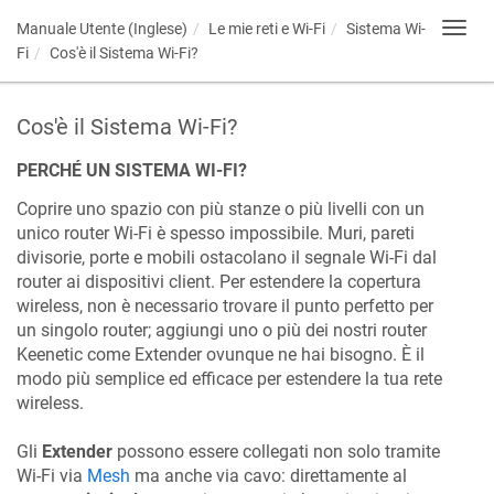
Manuale Utente (Inglese)
Le mie reti e Wi-Fi
Sistema Wi-
Toggl
navig
Fi
Cos'è il Sistema Wi-Fi?
Cos'è il Sistema Wi-Fi?
PERCHÉ UN SISTEMA WI-FI?
Coprire uno spazio con più stanze o più livelli con un
unico router Wi-Fi è spesso impossibile. Muri, pareti
divisorie, porte e mobili ostacolano il segnale Wi-Fi dal
router ai dispositivi client. Per estendere la copertura
wireless, non è necessario trovare il punto perfetto per
un singolo router; aggiungi uno o più dei nostri router
Keenetic
come Extender ovunque ne hai bisogno. È il
modo più semplice ed efficace per estendere la tua rete
wireless.
Gli
Extender
possono essere collegati non solo tramite
Wi-Fi via
Mesh
ma anche via cavo: direttamente al