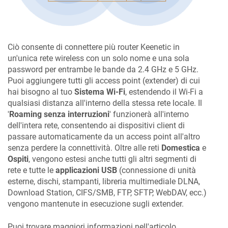
Ciò consente di connettere più router
Keenetic
in
un'unica rete wireless con un solo nome e una sola
password per entrambe le bande da 2.4 GHz e 5 GHz.
Puoi aggiungere tutti gli access point (extender) di cui
hai bisogno al tuo
Sistema Wi-Fi
, estendendo il Wi-Fi a
qualsiasi distanza all'interno della stessa rete locale. Il
'
Roaming senza interruzioni
' funzionerà all'interno
dell'intera rete, consentendo ai dispositivi client di
passare automaticamente da un access point all'altro
senza perdere la connettività. Oltre alle reti
Domestica
e
Ospiti
, vengono estesi anche tutti gli altri segmenti di
rete e tutte le
applicazioni USB
(connessione di unità
esterne, dischi, stampanti, libreria multimediale DLNA,
Download Station, CIFS/SMB, FTP, SFTP, WebDAV, ecc.)
vengono mantenute in esecuzione sugli extender.
Puoi trovare maggiori informazioni nell'articolo