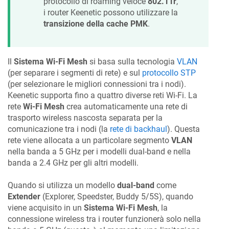
protocollo di roaming veloce
802.11r
,
i router
Keenetic
possono utilizzare la
transizione della cache PMK
.
Il
Sistema Wi-Fi Mesh
si basa sulla tecnologia
VLAN
(per separare i segmenti di rete) e sul
protocollo STP
(per selezionare le migliori connessioni tra i nodi).
Keenetic
supporta fino a quattro diverse reti Wi-Fi. La
rete
Wi-Fi Mesh
crea automaticamente una rete di
trasporto wireless nascosta separata per la
comunicazione tra i nodi (la
rete di backhaul
). Questa
rete viene allocata a un particolare segmento
VLAN
nella banda a 5 GHz per i modelli dual-band e nella
banda a 2.4 GHz per gli altri modelli.
Quando si utilizza un modello
dual-band
come
Extender
(Explorer, Speedster, Buddy 5/5S), quando
viene acquisito in un
Sistema Wi-Fi Mesh
, la
connessione wireless tra i router funzionerà solo nella