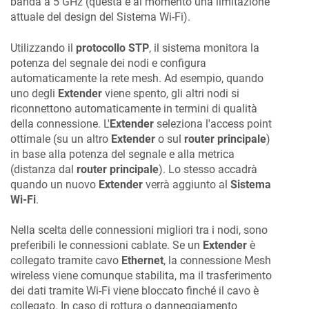
banda a 5 GHz (questa è al momento una limitazione
attuale del design del Sistema Wi-Fi).
Utilizzando il
protocollo STP
, il sistema monitora la
potenza del segnale dei nodi e configura
automaticamente la rete mesh. Ad esempio, quando
uno degli
Extender
viene spento, gli altri nodi si
riconnettono automaticamente in termini di qualità
della connessione. L'
Extender
seleziona l'access point
ottimale (su un altro
Extender
o sul
router principale
)
in base alla potenza del segnale e alla metrica
(distanza dal
router principale
). Lo stesso accadrà
quando un nuovo
Extender
verrà aggiunto al
Sistema
Wi-Fi
.
Nella scelta delle connessioni migliori tra i nodi, sono
preferibili le connessioni cablate. Se un
Extender
è
collegato tramite cavo
Ethernet
, la connessione Mesh
wireless viene comunque stabilita, ma il trasferimento
dei dati tramite Wi-Fi viene bloccato finché il cavo è
collegato. In caso di rottura o danneggiamento