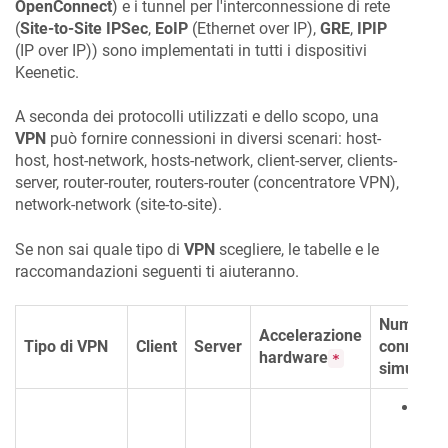
OpenConnect
) e i tunnel per l'interconnessione di rete
(
Site-to-Site IPSec
,
EoIP
(Ethernet over IP),
GRE
,
IPIP
(IP over IP)) sono implementati in tutti i dispositivi
Keenetic
.
A seconda dei protocolli utilizzati e dello scopo, una
VPN
può fornire connessioni in diversi scenari: host-
host, host-network, hosts-network, client-server, clients-
server, router-router, routers-router (concentratore VPN),
network-network (site-to-site).
Se non sai quale tipo di
VPN
scegliere, le tabelle e le
raccomandazioni seguenti ti aiuteranno.
Numero d
Accelerazione
Tipo di VPN
Client
Server
connessi
hardware
*
simultan
Clie
128