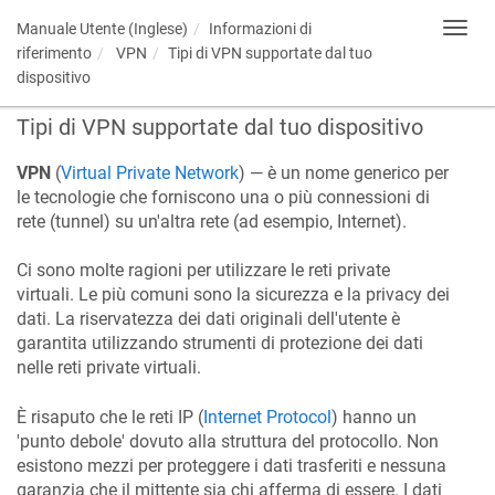
Manuale Utente (Inglese)
Informazioni di
Toggl
navig
riferimento
VPN
Tipi di VPN supportate dal tuo
dispositivo
Tipi di VPN supportate dal tuo dispositivo
VPN
(
Virtual Private Network
) — è un nome generico per
le tecnologie che forniscono una o più connessioni di
rete (tunnel) su un'altra rete (ad esempio, Internet).
Ci sono molte ragioni per utilizzare le reti private
virtuali. Le più comuni sono la sicurezza e la privacy dei
dati. La riservatezza dei dati originali dell'utente è
garantita utilizzando strumenti di protezione dei dati
nelle reti private virtuali.
È risaputo che le reti IP (
Internet Protocol
) hanno un
'punto debole' dovuto alla struttura del protocollo. Non
esistono mezzi per proteggere i dati trasferiti e nessuna
garanzia che il mittente sia chi afferma di essere. I dati