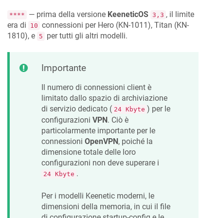
— prima della versione
KeeneticOS
, il limite
****
3,3
era di
connessioni per Hero (KN-1011), Titan (KN-
10
1810), e
per tutti gli altri modelli.
5
Importante
Il numero di connessioni client è
limitato dallo spazio di archiviazione
di servizio dedicato (
) per le
24 Kbyte
configurazioni
VPN
. Ciò è
particolarmente importante per le
connessioni
OpenVPN
, poiché la
dimensione totale delle loro
configurazioni non deve superare i
.
24 Kbyte
Per i modelli
Keenetic
moderni, le
dimensioni della memoria, in cui il file
di configurazione startup-config e le