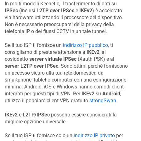
In molti modelli
Keenetic
, il trasferimento di dati su
IPSec
(inclusi
L2TP over IPSec
e
IKEv2
) è accelerato
via hardware utilizzando il processore del dispositivo.
Non è necessario preoccuparsi della privacy della
telefonia IP o dei flussi CCTV in un tale tunnel.
Se il tuo ISP ti fornisce un
indirizzo IP pubblico
, ti
consigliamo di prestare attenzione a
IKEv2
, al
cosiddetto
server virtuale IPSec
(Xauth PSK) e al
server L2TP over IPSec
. Sono ottimi perché forniscono
un accesso sicuro alla tua rete domestica da
smartphone, tablet o computer con una configurazione
minima: Android, iOS e Windows hanno comodi client
integrati per questi tipi di VPN. Per
IKEv2
su
Android
,
utilizza il popolare client VPN gratuito
strongSwan
.
IKEv2
e
L2TP/IPSec
possono essere considerati la
migliore opzione universale.
Se il tuo ISP ti fornisce solo un
indirizzo IP privato
per