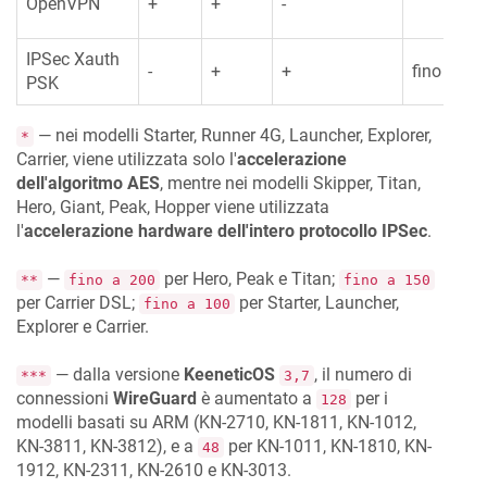
OpenVPN
+
+
-
IPSec Xauth
-
+
+
fino a 32
PSK
— nei modelli Starter, Runner 4G, Launcher, Explorer,
*
Carrier, viene utilizzata solo l'
accelerazione
dell'algoritmo AES
, mentre nei modelli Skipper, Titan,
Hero, Giant, Peak, Hopper viene utilizzata
l'
accelerazione hardware dell'intero protocollo IPSec
.
—
per Hero, Peak e Titan;
**
fino a 200
fino a 150
per Carrier DSL;
per Starter, Launcher,
fino a 100
Explorer e Carrier.
— dalla versione
KeeneticOS
, il numero di
***
3,7
connessioni
WireGuard
è aumentato a
per i
128
modelli basati su ARM (KN-2710, KN-1811, KN-1012,
KN-3811, KN-3812), e a
per KN-1011, KN-1810, KN-
48
1912, KN-2311, KN-2610 e KN-3013.