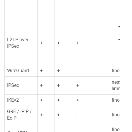
del
**
Clie
128
L2TP over
Serv
+
+
+
IPSec
nes
limi
WireGuard
+
+
-
fino a 32
nessuna
IPSec
+
+
+
limitazio
IKEv2
+
+
+
fino a 32
GRE / IPIP /
+
+
-
fino a 12
EoIP
fino a 32