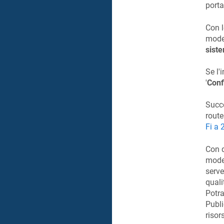
porta
Con l
modem
sist
Se l'
'
Conf
Succe
rout
Fi a 
Con q
mode
serve
quali
Potra
Publi
risor