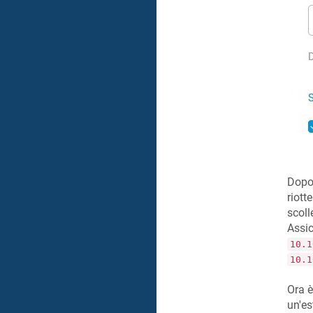
Dopo 
riott
scoll
Assic
10.1
10.1
Ora è
un'es