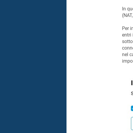
In qu
(NAT,
Per i
entri
sotto
conne
nel c
impos