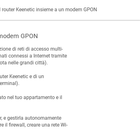
l router
Keenetic
insieme a un modem GPON
 modem GPON
zione di reti di accesso multi-
nati connessi a Internet tramite
ota nelle grandi città).
outer
Keenetic
e di un
erminal).
ato nel tuo appartamento e il
der, e gestirla autonomamente
 il firewall, creare una rete Wi-