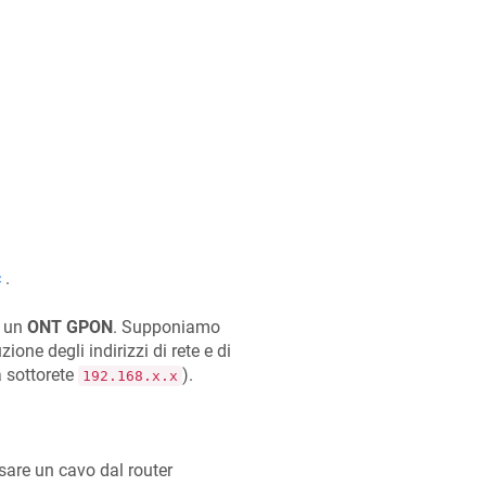
c
.
 un
ONT GPON
. Supponiamo
ne degli indirizzi di rete e di
a sottorete
).
192.168.x.x
sare un cavo dal router