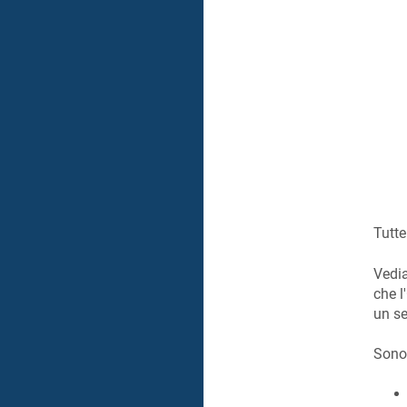
Tutte
Vedi
che l
un se
Sono 