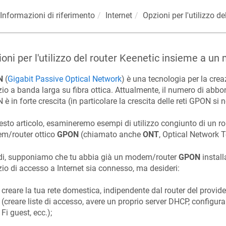
Informazioni di riferimento
Internet
Opzioni per l'utilizzo de
oni per l'utilizzo del router
Keenetic
insieme a un
N
(
Gigabit Passive Optical Network
) è una tecnologia per la crea
zio a banda larga su fibra ottica. Attualmente, il numero di abbo
è in forte crescita (in particolare la crescita delle reti GPON si n
esto articolo, esamineremo esempi di utilizzo congiunto di un r
m/router ottico
GPON
(chiamato anche
ONT
, Optical Network T
di, supponiamo che tu abbia già un modem/router
GPON
install
zio di accesso a Internet sia connesso, ma desideri:
creare la tua rete domestica, indipendente dal router del provi
(creare liste di accesso, avere un proprio server DHCP, configurare
Fi guest, ecc.);