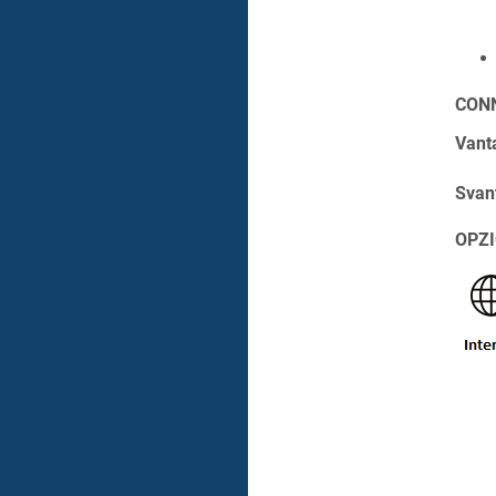
CON
Vant
Svan
OPZI