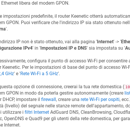
 Ethernet libera del modem GPON.
e impostazioni predefinite, il router
Keenetic
otterrà automaticam
 GPON. Puoi verificare che l'indirizzo IP sia stato ottenuto nell
ema
'.
indirizzo IP non è stato ottenuto, vai alla pagina '
Internet
' -> '
Ethe
igurazione IPv4
' in '
Impostazioni IP e DNS
' sia impostata su '
Au
ssivamente, configura il punto di accesso Wi-Fi per consentire ai
er
Keenetic
. Per le impostazioni di base del punto di accesso Wi-Fi,
2,4 GHz
' e '
Rete Wi-Fi a 5 GHz
'.
uesta opzione di connessione, creerai la tua rete domestica (
10
m GPON in modo da poterla gestire autonomamente (creare
li
r DHCP, impostare il
firewall
, creare una
rete Wi-Fi per ospiti
, ecc
tà (livello) del segnale nelle stanze remote dell'appartamento, do
i utilizzare i
filtri Internet
AdGuard DNS, CleanBrowsing, Cloudfla
c, OpenDNS e Quad9 per gli utenti della rete domestica, per gara
se Internet.