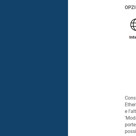
OPZI
Consi
Ether
e l'a
'Moda
porte
possi