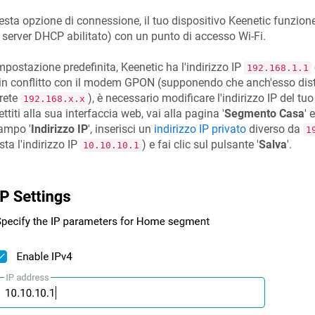
esta opzione di connessione, il tuo dispositivo
Keenetic
funzion
 server DHCP abilitato) con un punto di accesso Wi-Fi.
mpostazione predefinita,
Keenetic
ha l'indirizzo IP
192.168.1.1
 in conflitto con il modem GPON (supponendo che anch'esso distri
rete
), è necessario modificare l'indirizzo IP del tu
192.168.x.x
ttiti alla sua interfaccia web, vai alla pagina '
Segmento Casa
' 
ampo '
Indirizzo IP
', inserisci un
indirizzo IP privato
diverso da
1
ta l'indirizzo IP
) e fai clic sul pulsante '
Salva
'.
10.10.10.1