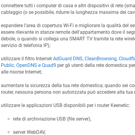
connettere tutti i computer di casa e altri dispositivi di rete (s
cablaggio (o se possibile, ridurre la lunghezza massima dei cavi
espandere l'area di copertura Wi-Fi e migliorare la qualità del 
essere rilevante in stanze remote dell'appartamento dove il seg
debole, o quando si collega una SMART TV tramite la rete wireles
servizio di telefonia IP);
utilizzare il filtro Internet
AdGuard DNS, CleanBrowsing, Cloudfl
Public, OpenDNS e Quad9
per gli utenti della rete domestica pe
alle risorse Internet;
aumentare la sicurezza della tua rete domestica; quando sei con
router, nessuna persona non autorizzata può accedere alla tua 
utilizzare le applicazioni USB disponibili per i router
Keenetic
:
rete di archiviazione USB (file server),
server WebDAV,