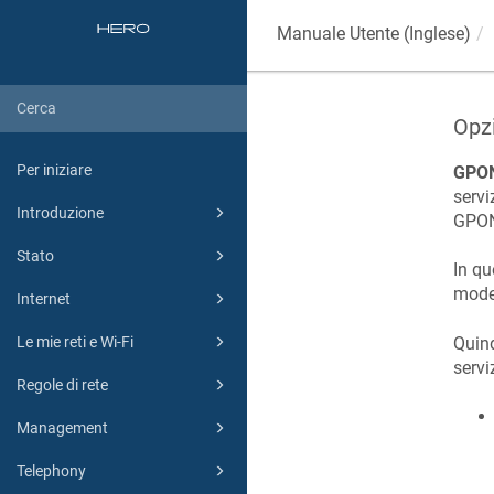
Manuale Utente (Inglese)
Opzi
Per iniziare
GPO
servi
Introduzione
GPON 
Stato
In qu
mode
Internet
Quin
Le mie reti e Wi-Fi
servi
Regole di rete
Management
Telephony