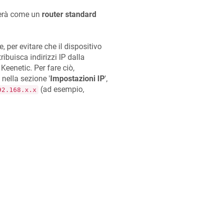
erà come un
router standard
e, per evitare che il dispositivo
buisca indirizzi IP dalla
o
Keenetic
. Per fare ciò,
e nella sezione '
Impostazioni IP
',
(ad esempio,
92.168.x.x