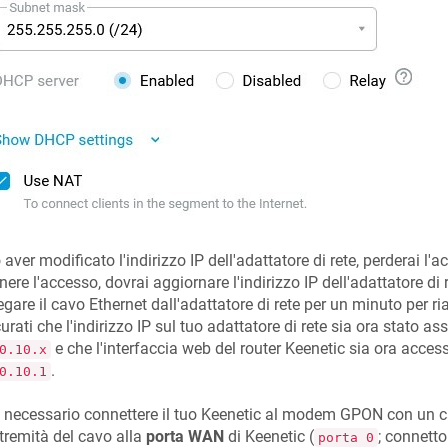
aver modificato l'indirizzo IP dell'adattatore di rete, perderai l'a
enere l'accesso, dovrai aggiornare l'indirizzo IP dell'adattatore di
egare il cavo Ethernet dall'adattatore di rete per un minuto per riac
urati che l'indirizzo IP sul tuo adattatore di rete sia ora stato a
e che l'interfaccia web del router
Keenetic
sia ora accessi
0.10.x
.
0.10.1
 necessario connettere il tuo
Keenetic
al modem GPON con un cav
tremità del cavo alla
porta WAN
di
Keenetic
(
; connetto
porta 0