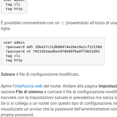
 tag cli

 tag http
È possibile commentarle con un
(inserendolo all'inizio di u
!
righe.
user admin

!
password md5 1bb437c31db80974e28e19a1cf221500

!
password nt 7921563aedbe2978b89fbe8ff4b52d93

 tag cli

 tag http
Salvare
il file di configurazione modificato.
Aprire l'
interfaccia web
del router. Andare alla pagina
Impostazi
sezione
File di sistema
e caricare il file di configurazione modifi
riavvierà con le impostazioni salvate in precedenza ma senza l
Se ci si collega a un router con questo tipo di configurazione, ne
visualizzato un avviso che la password dell'amministratore non
propria password.