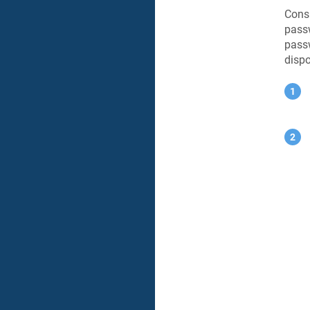
Consi
passw
passw
dispo