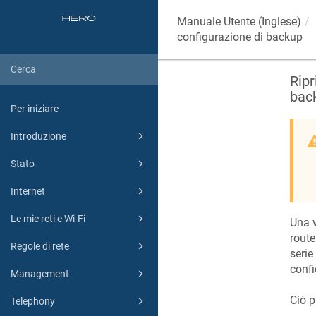
Manuale Utente (Inglese)
configurazione di backup
Ripr
bac
Per iniziare
Introduzione
Stato
Internet
Le mie reti e Wi-Fi
Una v
rout
Regole di rete
serie
confi
Management
Ciò p
Telephony