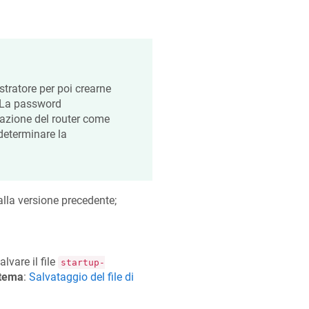
tratore per poi crearne
 La password
razione del router come
determinare la
lla versione precedente;
lvare il file
startup-
stema
:
Salvataggio del file di