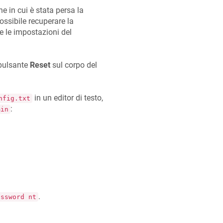
 in cui è stata persa la
ossibile recuperare la
e le impostazioni del
 pulsante
Reset
sul corpo del
in un editor di testo,
nfig.txt
:
min
.
assword nt