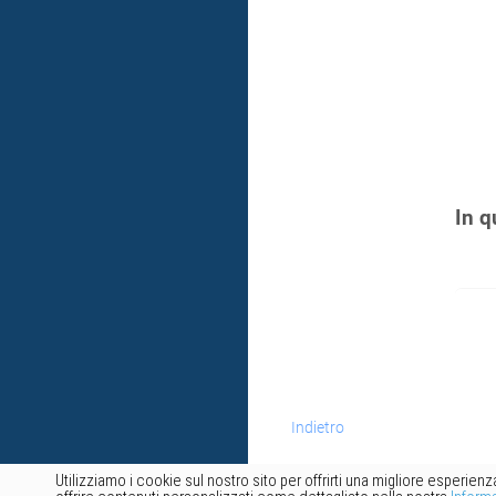
In q
Indietro