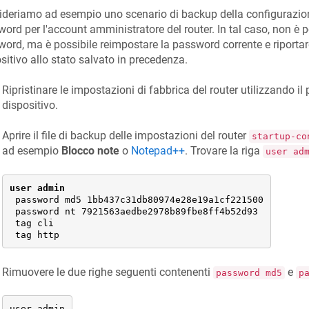
deriamo ad esempio uno scenario di backup della configurazione
ord per l'account amministratore del router. In tal caso, non è p
ord, ma è possibile reimpostare la password corrente e riportar
sitivo allo stato salvato in precedenza.
Ripristinare le impostazioni di fabbrica del router utilizzando il
dispositivo.
Aprire il file di backup delle impostazioni del router
startup-co
ad esempio
Blocco note
o
Notepad++
. Trovare la riga
user ad
user admin
 password md5 1bb437c31db80974e28e19a1cf221500

 password nt 7921563aedbe2978b89fbe8ff4b52d93

 tag cli

 tag http
Rimuovere le due righe seguenti contenenti
e
password md5
p
user admin
