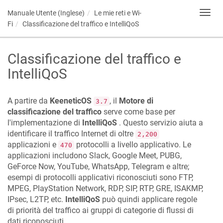
Manuale Utente (Inglese)
Le mie reti e Wi-
Toggl
navig
Fi
Classificazione del traffico e IntelliQoS
Classificazione del traffico e
IntelliQoS
A partire da
KeeneticOS
, il
Motore di
3.7
classificazione del traffico
serve come base per
l'implementazione di
IntelliQoS
. Questo servizio aiuta a
identificare il traffico Internet di oltre
2,200
applicazioni e
protocolli a livello applicativo. Le
470
applicazioni includono Slack, Google Meet, PUBG,
GeForce Now, YouTube, WhatsApp, Telegram e altre;
esempi di protocolli applicativi riconosciuti sono FTP,
MPEG, PlayStation Network, RDP, SIP, RTP, GRE, ISAKMP,
IPsec, L2TP, etc.
IntelliQoS
può quindi applicare regole
di priorità del traffico ai gruppi di categorie di flussi di
dati riconosciuti.