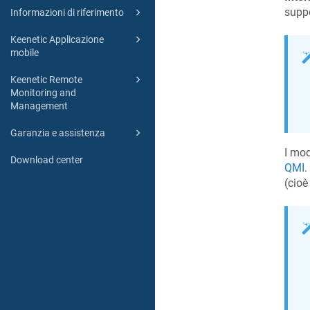
suppo
Informazioni di riferimento
Keenetic Applicazione
mobile
Keenetic Remote
Monitoring and
Management
Garanzia e assistenza
I mo
Download center
QMI
.
(cioè