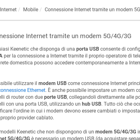
Internet
Mobile
Connessione Internet tramite un modem 5
nessione Internet tramite un modem 5G/4G/3G
siasi
Keenetic
che disponga di una
porta USB
consente di conf
A
per la connessione a Internet tramite il proprio operatore di tele
 rete domestica possono accedere contemporaneamente a Intern
sibile utilizzare il
modem USB
come connessione Internet princi
connessione Ethernet
. È anche possibile impostare un modem com
li di router con due
porte USB
, collegandoli direttamente alle po
li con una porta USB, utilizzando un
hub USB
. Tutto ciò che oc
ficare l'ordine in cui i modem devono essere cambiati o impost
l proprio provider cablato.
 modelli
Keenetic
che non dispongono di un
modem 5G/4G/3G
i
rnet 5G/4G/3G
è necessario un modem USB (da acquistare separ