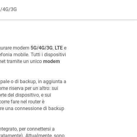
G/4G/3G
igurare modem
5G/4G/3G
,
LTE
e
fonia mobile. Tutti i dispositivi
et tramite un unico
modem
pale o di backup, in aggiunta a
e riserva per un altro: sui
rte del dispositivo, e sui
corre fare nel router è
are una connessione di backup
ntegrato, per connettersi a
atamente). Attualmente, sono