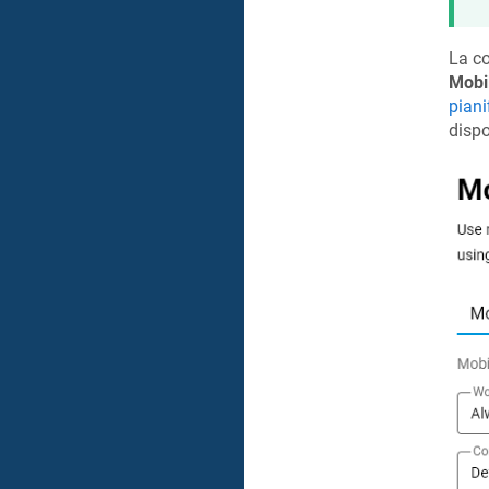
La c
Mobi
piani
dispo