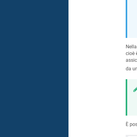
Nella
cioè 
assic
da un
È pos