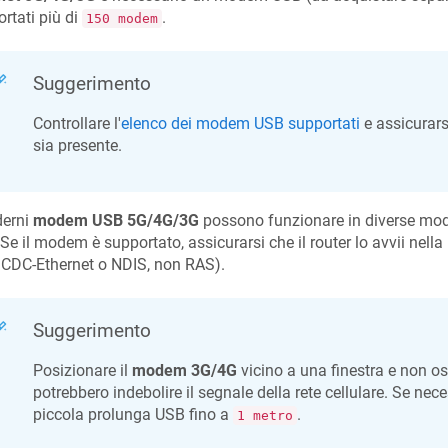
rtati più di
.
150 modem
Suggerimento
Controllare l'
elenco dei modem USB supportati
e assicurars
sia presente.
derni
modem USB 5G/4G/3G
possono funzionare in diverse mod
 Se il modem è supportato, assicurarsi che il router lo avvii nella
 CDC-Ethernet o NDIS, non RAS).
Suggerimento
Posizionare il
modem 3G/4G
vicino a una finestra e non os
potrebbero indebolire il segnale della rete cellulare. Se nece
piccola prolunga USB fino a
.
1 metro