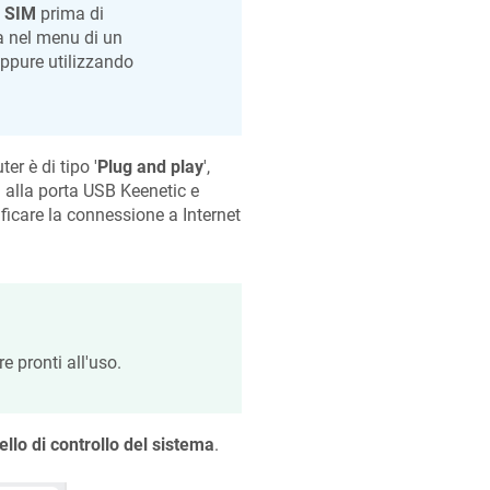
 SIM
prima di
a nel menu di un
ppure utilizzando
ter è di tipo '
Plug and play
',
a alla porta USB
Keenetic
e
ificare la connessione a Internet
e pronti all'uso.
llo di controllo del
sistema
.