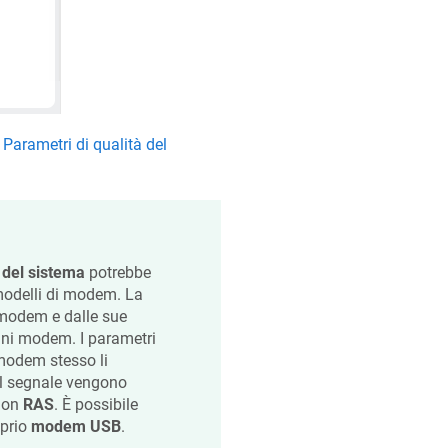
o
Parametri di qualità del
 del sistema
potrebbe
 modelli di modem. La
 modem e dalle sue
cuni modem. I parametri
 modem stesso li
 del segnale vengono
non
RAS
. È possibile
oprio
modem USB
.