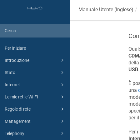
Manuale Utente (Inglese)
Con
Per iniziare
Qual
CDM
Introduzione
della
USB
.
Stato
È pos
Internet
una
model
Le mie reti e Wi-Fi
model
Regole di rete
speci
per i
Management
Per i
Telephony
Inte