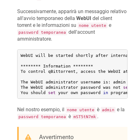
Successivamente, apparirà un messaggio relativo
all'avvio temporaneo della
WebUI
del client
torrent e le informazioni su
e
nome utente
dell'account
password temporanea
amministratore.
WebUI will be started shortly after internal pr
******** Information ********

To control qBittorrent, access the WebUI at: htt
The WebUI administrator username is: admin

The WebUI administrator password was not 
set
. A
You should 
set
 your own password 
in
 program pre
Nel nostro esempio, il
è
e la
nome utente
admin
è
.
password temporanea
mST5tN7mk
Avvertimento