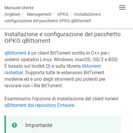
Manuale Utente
Toggl
navig
(Inglese)
Management
OPKG
Installazione e
configurazione del pacchetto OPKG qBittorrent
Installazione e configurazione del pacchetto
OPKG qBittorrent
qBittorrent
è un client BitTorrent scritto in C++ per i
sistemi operativi Linux, Windows, macOS, OS/2 e BSD.
È basato sul toolkit
Qt
e sulla libreria
libtorrent-
rasterbar
. Supporta tutte le estensioni BitTorrent
moderne ed è uno degli strumenti più potenti per
lavorare con i file BitTorrent.
Esaminiamo l'opzione di installazione del client torrent
qBittorrent dal repository Entware
.
Importante