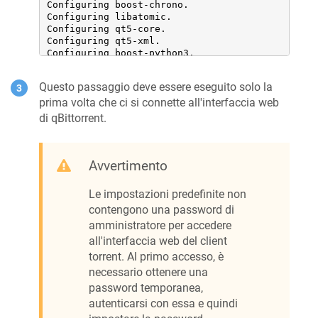
Configuring boost-chrono.

Configuring libatomic.

Configuring qt5-core.

Configuring qt5-xml.

Configuring boost-python3.

Configuring boost-random.

Configuring libopenssl.

Questo passaggio deve essere eseguito solo la
Configuring rblibtorrent.

Configuring qt5-network.

prima volta che ci si connette all'interfaccia web
Configuring qbittorrent.
di qBittorrent.
Avvertimento
Le impostazioni predefinite non
contengono una password di
amministratore per accedere
all'interfaccia web del client
torrent. Al primo accesso, è
necessario ottenere una
password temporanea,
autenticarsi con essa e quindi