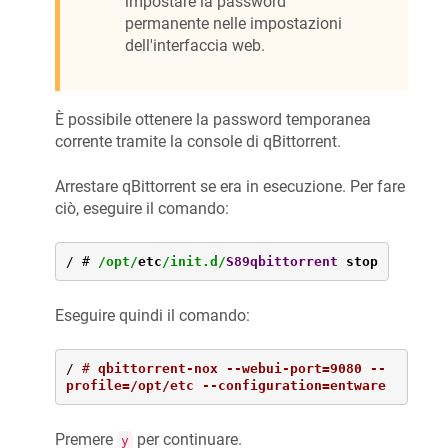
impostare la password
permanente nelle impostazioni
dell'interfaccia web.
È possibile ottenere la password temporanea
corrente tramite la console di qBittorrent.
Arrestare qBittorrent se era in esecuzione. Per fare
ciò, eseguire il comando:
/
 # 
/opt/
etc
/init.d/
S89qbittorrent
 stop
Eseguire quindi il comando:
/ 
# 
qbittorrent-nox --webui-port=9080 --
profile=/opt/etc --configuration=entware
Premere
per continuare.
y