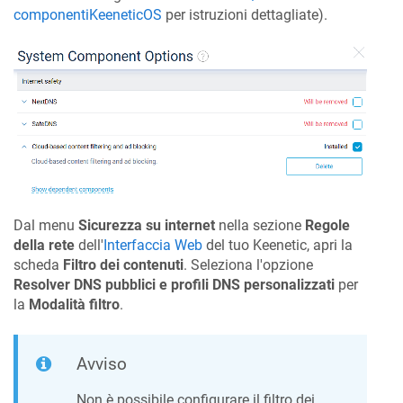
componenti
KeeneticOS
per istruzioni dettagliate).
Dal menu
Sicurezza su internet
nella sezione
Regole
della rete
dell'
Interfaccia Web
del tuo
Keenetic
, apri la
scheda
Filtro dei contenuti
. Seleziona l'opzione
Resolver DNS pubblici e profili DNS personalizzati
per
la
Modalità filtro
.
Avviso
Non è possibile configurare il filtro dei