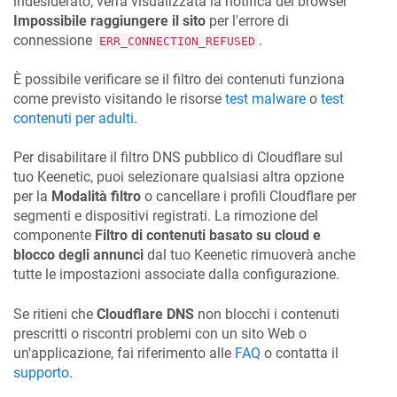
indesiderato, verrà visualizzata la notifica del browser
Impossibile raggiungere il sito
per l'errore di
connessione
.
ERR_CONNECTION_REFUSED
È possibile verificare se il filtro dei contenuti funziona
come previsto visitando le risorse
test malware
o
test
contenuti per adulti
.
Per disabilitare il filtro DNS pubblico di Cloudflare sul
tuo
Keenetic
, puoi selezionare qualsiasi altra opzione
per la
Modalità filtro
o cancellare i profili Cloudflare per
segmenti e dispositivi registrati. La rimozione del
componente
Filtro di contenuti basato su cloud e
blocco degli annunci
dal tuo
Keenetic
rimuoverà anche
tutte le impostazioni associate dalla configurazione.
Se ritieni che
Cloudflare DNS
non blocchi i contenuti
prescritti o riscontri problemi con un sito Web o
un'applicazione, fai riferimento alle
FAQ
o contatta il
supporto
.