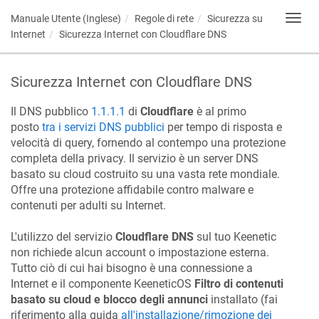
Manuale Utente (Inglese)
Regole di rete
Sicurezza su
Toggl
navig
Internet
Sicurezza Internet con Cloudflare DNS
Sicurezza Internet con Cloudflare DNS
Il DNS pubblico
1.1.1.1
di
Cloudflare
è al primo
posto
tra i servizi DNS pubblici
per tempo di risposta e
velocità di query, fornendo al contempo una protezione
completa della privacy. Il servizio è un server DNS
basato su cloud costruito su una vasta rete mondiale.
Offre una protezione affidabile contro malware e
contenuti per adulti su Internet.
L'utilizzo del servizio
Cloudflare DNS
sul tuo
Keenetic
non richiede alcun account o impostazione esterna.
Tutto ciò di cui hai bisogno è una connessione a
Internet e il componente
KeeneticOS
Filtro di contenuti
basato su cloud e blocco degli annunci
installato (fai
riferimento alla guida
all'installazione/rimozione dei