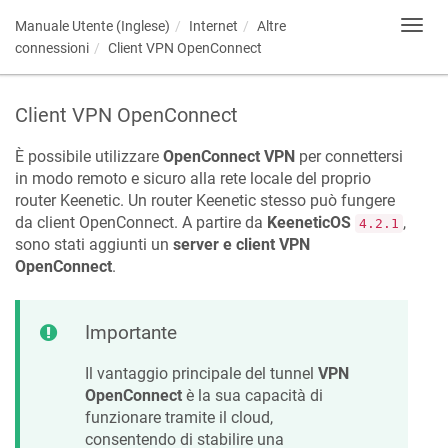
Manuale Utente (Inglese)
Internet
Altre
Toggl
navig
connessioni
Client VPN OpenConnect
Client VPN OpenConnect
È possibile utilizzare
OpenConnect VPN
per connettersi
in modo remoto e sicuro alla rete locale del proprio
router
Keenetic
. Un router
Keenetic
stesso può fungere
da client OpenConnect. A partire da
KeeneticOS
,
4.2.1
sono stati aggiunti un
server e client VPN
OpenConnect
.
Importante
Il vantaggio principale del tunnel
VPN
OpenConnect
è la sua capacità di
funzionare tramite il cloud,
consentendo di stabilire una