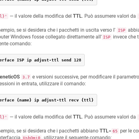
— il valore della modifica del
TTL
. Può assumere valori da
l}'
empio, se si desidera che i pacchetti in uscita verso l'
abbia
ISP
ter Windows fosse collegato direttamente all'
invece che tr
ISP
ente comando:
erface ISP ip adjust-ttl send 128
eneticOS
e versioni successive, per modificare il parametr
3.7
ssioni in entrata, utilizzare il comando:
erface {name} ip adjust-ttl recv {ttl}
— il valore della modifica del
TTL
. Può assumere valori da
l}'
empio, se si desidera che i pacchetti abbiano
TTL
=
per le co
65
interfaccia
, utilizzare il seguente comando:
UsbQmi0