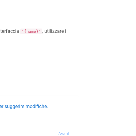
nterfaccia
, utilizzare i
'{name}'
er suggerire modifiche.
Avanti