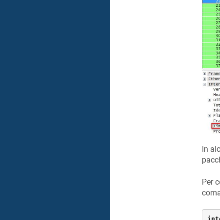
In al
pacch
Per c
coma
int