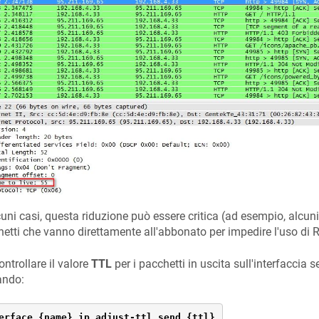
cuni casi, questa riduzione può essere critica (ad esempio, alcu
etti che vanno direttamente all'abbonato per impedire l'uso di Ro
ontrollare il valore
TTL
per i pacchetti in uscita sull'interfaccia se
ndo:
erface {name} ip adjust-ttl send {ttl}