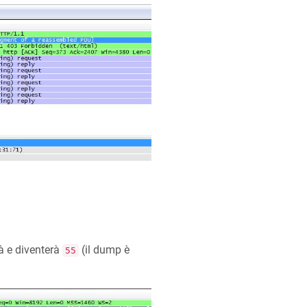
à e diventerà
(il dump è
55