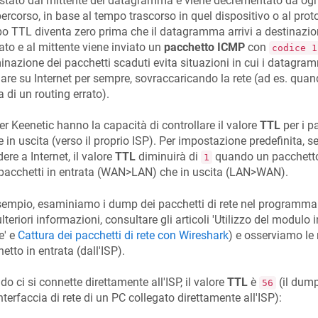
tato dal mittente del datagramma e viene decrementato da ogni 
ercorso, in base al tempo trascorso in quel dispositivo o al proto
 TTL diventa zero prima che il datagramma arrivi a destinazio
ato e al mittente viene inviato un
pacchetto ICMP
con
codice 1
minazione dei pacchetti scaduti evita situazioni in cui i datagra
lare su Internet per sempre, sovraccaricando la rete (ad es. quan
 di un routing errato).
ter
Keenetic
hanno la capacità di controllare il valore
TTL
per i pa
e in uscita (verso il proprio ISP). Per impostazione predefinita, se
ere a Internet, il valore
TTL
diminuirà di
quando un pacchetto 
1
 pacchetti in entrata (WAN>LAN) che in uscita (LAN>WAN).
empio, esaminiamo i dump dei pacchetti di rete nel programma di
ulteriori informazioni, consultare gli articoli 'Utilizzo del modulo 
e' e
Cattura dei pacchetti di rete con Wireshark
) e osserviamo le
etto in entrata (dall'ISP).
o ci si connette direttamente all'ISP, il valore
TTL
è
(il dump
56
interfaccia di rete di un PC collegato direttamente all'ISP):