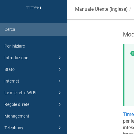
Manuale Utente (Inglese)
Modi
Per iniziare
Introduzione
Stato
Internet
Le mie reti e Wi-Fi
Regole di rete
Time
Management
per l
intes
Telephony