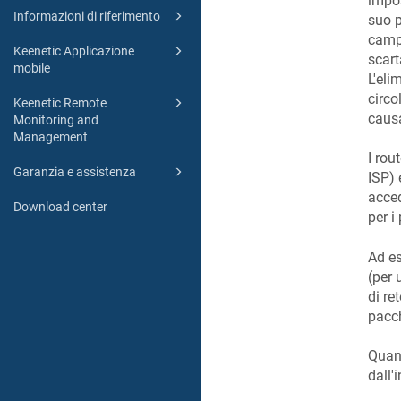
impos
Informazioni di riferimento
suo p
campo
Keenetic Applicazione
scart
mobile
L'eli
circo
Keenetic Remote
causa
Monitoring and
Management
I rou
Garanzia e assistenza
ISP) 
acced
Download center
per i
Ad es
(per 
di ret
pacch
Quand
dall'