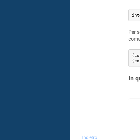
int
Per s
coma
(co
(co
In q
Indietro