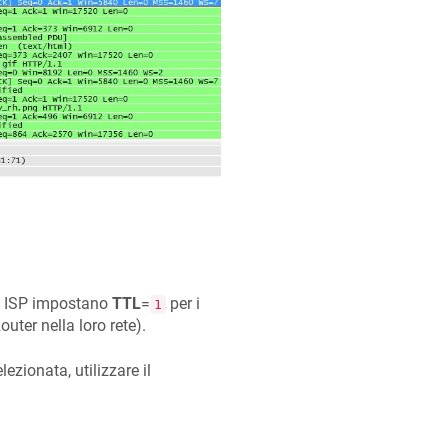
ni ISP impostano
TTL
=
per i
1
uter nella loro rete).
lezionata, utilizzare il