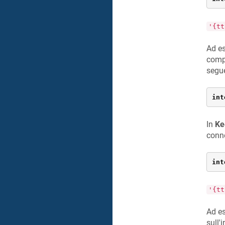
'{tt
Ad es
compu
segu
int
In
Ke
conne
int
'{tt
Ad es
sull'