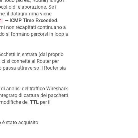
nodo (ad es., Router) lungo il
collo di elaborazione. Se il
ne, il datagramma viene
—
ICMP Time Exceeded
.
1
mmi non recapitati continuano a
do si formano percorsi in loop a
cchetti in entrata (dal proprio
 ci si connette al Router per
passa attraverso il Router sia
 analisi del traffico Wireshark
integrato di cattura dei pacchetti
 modifiche del
TTL
per il
 è stato acquisito