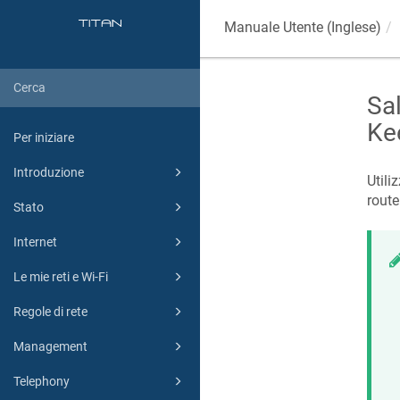
Manuale Utente (Inglese)
Sal
Ke
Per iniziare
Introduzione
Utili
route
Stato
Internet
Le mie reti e Wi-Fi
Regole di rete
Management
Telephony