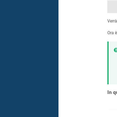
Verrà
Ora è
In q