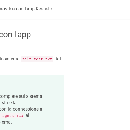
gnostica con l'app
Keenetic
con l'app
e di sistema
dal
self-test.txt
complete sul sistema
stri e la
 con la connessione al
al
iagnostica
blema.