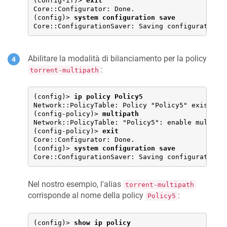
(config-if)> 
exit
Core::Configurator: Done.

(config)> 
system configuration save 
Core::ConfigurationSaver: Saving configuration.
Abilitare la modalità di bilanciamento per la policy
:
torrent-multipath
(config)> 
ip policy Policy5
Network::PolicyTable: Policy "Policy5" exists.

(config-policy)> 
multipath
Network::PolicyTable: "Policy5": enable multipat
(config-policy)> 
exit
Core::Configurator: Done.

(config)> 
system configuration save
Core::ConfigurationSaver: Saving configuration.
Nel nostro esempio, l'alias
torrent-multipath
corrisponde al nome della policy
:
Policy5
(config)> 
show ip policy