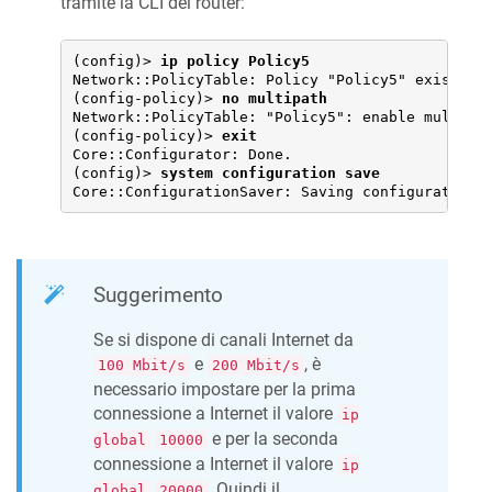
tramite la CLI del router:
(config)> 
ip policy Policy5
Network::PolicyTable: Policy "Policy5" exists.

(config-policy)> 
no multipath
Network::PolicyTable: "Policy5": enable multipat
(config-policy)> 
exit
Core::Configurator: Done.

(config)> 
system configuration save
Core::ConfigurationSaver: Saving configuration.
Suggerimento
Se si dispone di canali Internet da
e
, è
100 Mbit/s
200 Mbit/s
necessario impostare per la prima
connessione a Internet il valore
ip
e per la seconda
global
10000
connessione a Internet il valore
ip
. Quindi il
global
20000