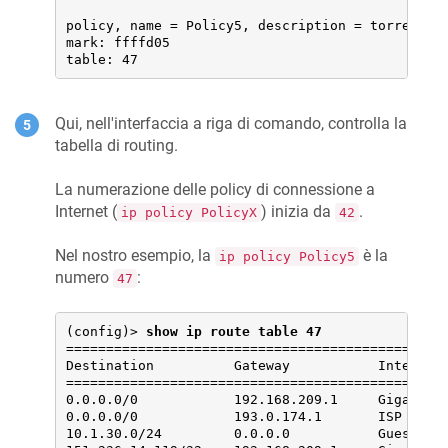
policy, name = Policy5, description = torrent-mu
mark: ffffd05

table: 47
Qui, nell'interfaccia a riga di comando, controlla la
tabella di routing.
La numerazione delle policy di connessione a
Internet (
) inizia da
.
ip policy PolicyX
42
Nel nostro esempio, la
è la
ip policy Policy5
numero
:
47
(config)> 
show ip route table 47
================================================
Destination          Gateway           Interface
================================================
0.0.0.0/0            192.168.209.1     GigabitEt
0.0.0.0/0            193.0.174.1       ISP      
10.1.30.0/24         0.0.0.0           Guest    