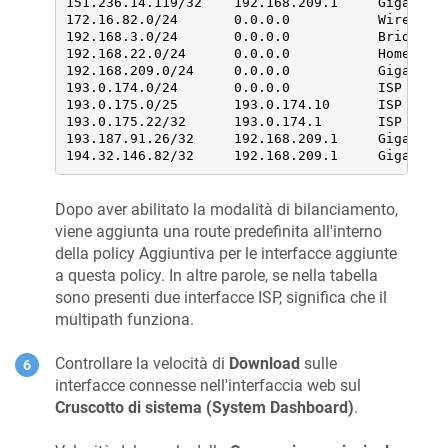
151.236.14.119/32    192.168.209.1     GigabitEt
172.16.82.0/24       0.0.0.0           Wireguard
192.168.3.0/24       0.0.0.0           Bridge2  
192.168.22.0/24      0.0.0.0           Home     
192.168.209.0/24     0.0.0.0           GigabitEt
193.0.174.0/24       0.0.0.0           ISP      
193.0.175.0/25       193.0.174.10      ISP      
193.0.175.22/32      193.0.174.1       ISP      
193.187.91.26/32     192.168.209.1     GigabitEt
194.32.146.82/32     192.168.209.1     GigabitE
Dopo aver abilitato la modalità di bilanciamento,
viene aggiunta una route predefinita all'interno
della policy Aggiuntiva per le interfacce aggiunte
a questa policy. In altre parole, se nella tabella
sono presenti due interfacce ISP, significa che il
multipath funziona.
Controllare la velocità di
Download
sulle
interfacce connesse nell'interfaccia web sul
Cruscotto di sistema (System Dashboard)
.