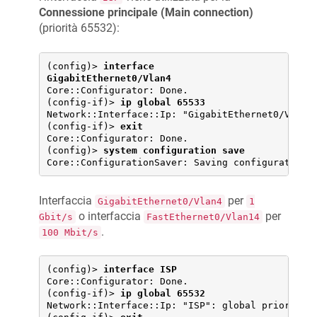
Connessione principale (Main connection)
(priorità 65532):
(config)> 
interface 
GigabitEthernet0/Vlan4
Core::Configurator: Done.

(config-if)> 
ip global 65533
Network::Interface::Ip: "GigabitEthernet0/Vlan4"
(config-if)> 
exit
Core::Configurator: Done.

(config)> 
system configuration save
Core::ConfigurationSaver: Saving configuration.
Interfaccia
per
GigabitEthernet0/Vlan4
1
o interfaccia
per
Gbit/s
FastEthernet0/Vlan14
.
100 Mbit/s
(config)> 
interface ISP
Core::Configurator: Done.

(config-if)> 
ip global 65532
Network::Interface::Ip: "ISP": global priority i