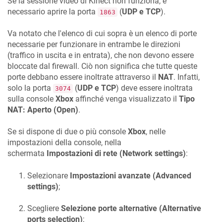
Se la sessione video di Kinect non funziona, è
necessario aprire la porta
(
UDP e TCP
).
1863
Va notato che l'elenco di cui sopra è un elenco di porte
necessarie per funzionare in entrambe le direzioni
(traffico in uscita e in entrata), che non devono essere
bloccate dal firewall. Ciò non significa che tutte queste
porte debbano essere inoltrate attraverso il
NAT
. Infatti,
solo la porta
(
UDP e TCP
) deve essere inoltrata
3074
sulla console
Xbox
affinché venga visualizzato il
Tipo
NAT: Aperto (Open)
.
Se si dispone di due o più console
Xbox
, nelle
impostazioni della console, nella
schermata
Impostazioni di rete (Network settings)
:
Selezionare
Impostazioni avanzate (Advanced
settings)
;
Scegliere
Selezione porte alternative (Alternative
ports selection)
;