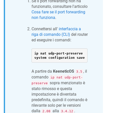
Se il port forwarding non ha
funzionato, consultare l'articolo
Cosa fare se il port forwarding
non funziona
.
Connettersi all'
interfaccia a
riga di comando (CLI)
del router
ed eseguire i comandi:
ip nat udp-port-preserve

system configuration save
A partire da
KeeneticOS
, il
3.5
comando
ip nat udp-port-
sopra menzionato è
preserve
stato rimosso e questa
impostazione è diventata
predefinita, quindi il comando è
rilevante solo per le versioni
dalla
alla
.
2.08
3.4.12