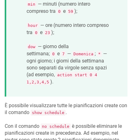
— minuti (numero intero
min
compreso tra
e
);
0
59
— ore (numero intero compreso
hour
tra
e
);
0
23
— giorno della
dow
settimana;
e
—
;
—
0
7
Domenica
*
ogni giorno; i giorni della settimana
sono separati da virgole senza spazi
(ad esempio,
action start 0 4
).
1,2,3,4,5
È possibile visualizzare tutte le pianificazioni create con
il comando
.
show schedule
Con il comando
è possibile eliminare le
no schedule
pianificazioni create in precedenza. Ad esempio, nel
router sono state create 2 pianificazioni denominate