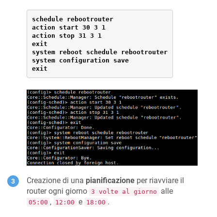
schedule rebootrouter

action start 30 3 1

action stop 31 3 1

exit

system reboot schedule rebootrouter

system configuration save

exit
Creazione di una
pianificazione
per riavviare il
router ogni giorno
alle
3 volte al giorno
,
e
.
05:00
12:00
18:00