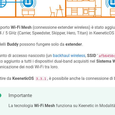
pporto
Wi-Fi Mesh
(connessione extender wireless) è stato aggiun
4 / 5 GHz (Carrier, Speedster, Skipper, Hero, Titan) in
KeeneticOS
elli
Buddy
possono fungere solo da
extender
.
unto di accesso nascosto (un
backhaul wireless
,
SSID
'
afb6450
to aggiunto a tutti i dispositivi dual-band acquisiti nel
Sistema W
icazione dei nodi Wi-Fi tra loro.
tire da
KeeneticOS
, è possibile anche la connessione di
3.3.1
Importante
La tecnologia
Wi-Fi Mesh
funziona su
Keenetic
in Modalità