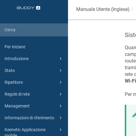
Manuale Utente (Inglese)
Sis
Per iniziare
Quand
campa
Introduzione
rout
tram
Stato
rete
Wi-Fi
Ripetitore
Per m
Regole di rete
Management
Informazioni di riferimento
Keenetic Applicazione
mobile