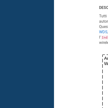
DESC
Tutti
autom
Quest
WDS
l'
Ind
wirel