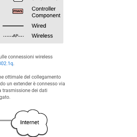
lle connessioni wireless
802.1q
.
one ottimale del collegamento
ando un extender è connesso via
 trasmissione dei dati
egato.