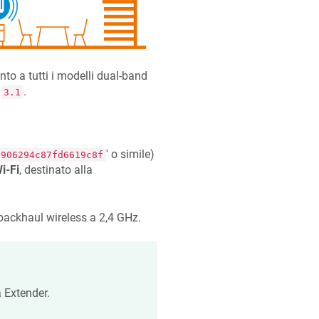
to a tutti i modelli dual-band
.
3.1
' o simile)
c906294c87fd6619c8f
i-Fi
, destinato alla
 backhaul wireless a 2,4 GHz.
 Extender.