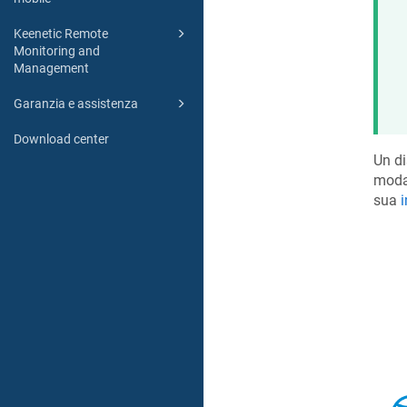
Keenetic Remote
Monitoring and
Management
Garanzia e assistenza
Download center
Un di
modal
sua
i