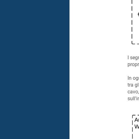
I se
propr
In og
tra g
cavo,
sull'