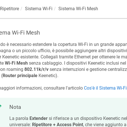
Ripetitore
Sistema Wi-Fi
Sistema Wi-Fi Mesh
tema Wi-Fi Mesh
o è necessario estendere la copertura Wi-Fi in un grande appa
gna o un piccolo ufficio, è possibile aggiungere altri dispositi
er
Keenetic
esistente. Collegali tramite Ethernet per ottenere le 
ite
Wi-Fi Mesh
senza cablaggio. I dispositivi
Keenetic
inclusi ne
 con roaming
802.11k/r/v
senza interruzioni e gestione centraliz
(
Router principale
Keenetic
).
aggiori informazioni, consultare l'articolo
Cos'è il Sistema Wi-Fi
Nota
La parola
Extender
si riferisce a un dispositivo
Keenetic
nel
universale:
Ripetitore + Access Point
, che viene aggiunto a