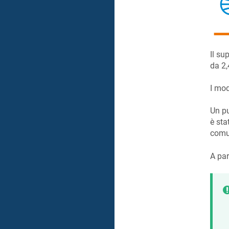
Il su
da 2,
I mod
Un p
è sta
comun
A par