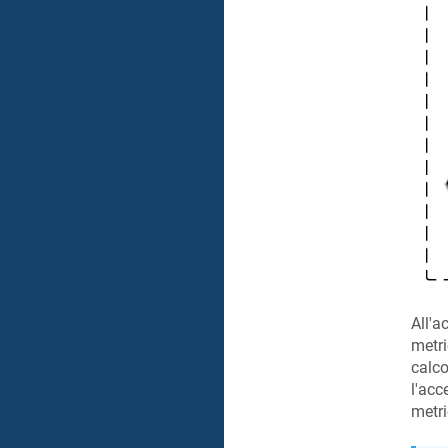
All'a
metri
calco
l'acc
metri