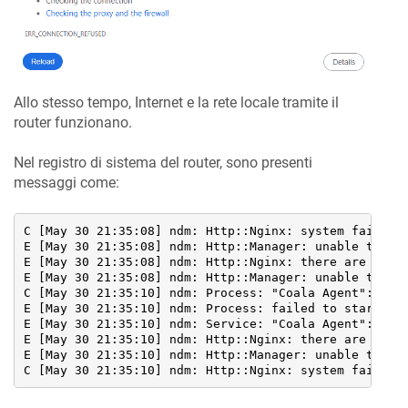
Allo stesso tempo, Internet e la rete locale tramite il
router funzionano.
Nel registro di sistema del router, sono presenti
messaggi come:
C [May 30 21:35:08] ndm: Http::Nginx: system failed [
E [May 30 21:35:08] ndm: Http::Manager: unable to upd
E [May 30 21:35:08] ndm: Http::Nginx: there are error
E [May 30 21:35:08] ndm: Http::Manager: unable to upd
C [May 30 21:35:10] ndm: Process: "Coala Agent": syst
E [May 30 21:35:10] ndm: Process: failed to start "Co
E [May 30 21:35:10] ndm: Service: "Coala Agent": coul
E [May 30 21:35:10] ndm: Http::Nginx: there are error
E [May 30 21:35:10] ndm: Http::Manager: unable to upd
C [May 30 21:35:10] ndm: Http::Nginx: system failed 