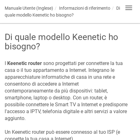
Manuale Utente (Inglese)
Informazioni di riferimento
Di
Toggl
navig
quale modello
Keenetic
ho bisogno?
Di quale modello
Keenetic
ho
bisogno?
I
Keenetic
router
sono progettati per connettere la tua
casa o il tuo appartamento a Internet. Integrano le
apparecchiature informatiche di casa in una rete e
consentono di accedere a Internet
contemporaneamente da più dispositivi: tablet,
smartphone, laptop o desktop. Con un router, è
possibile connettere le Smart TV a Internet e predisporre
l'accesso a IPTV, telefonia digitale e altri servizi a valore
aggiunto.
Un
Keenetic
router può essere connesso al tuo ISP (e
connette la tua casa a Internet)