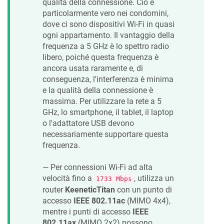
qualità della connessione. Ciò è
particolarmente vero nei condomini,
dove ci sono dispositivi Wi-Fi in quasi
ogni appartamento. Il vantaggio della
frequenza a 5 GHz è lo spettro radio
libero, poiché questa frequenza è
ancora usata raramente e, di
conseguenza, l'interferenza è minima
e la qualità della connessione è
massima. Per utilizzare la rete a 5
GHz, lo smartphone, il tablet, il laptop
o l'adattatore USB devono
necessariamente supportare questa
frequenza.
— Per connessioni Wi-Fi ad alta
velocità fino a
, utilizza un
1733 Mbps
router
Keenetic
Titan
con un punto di
accesso
IEEE 802.11ac
(MIMO 4x4),
mentre i punti di accesso
IEEE
802.11ax
(MIMO 2x2) possono