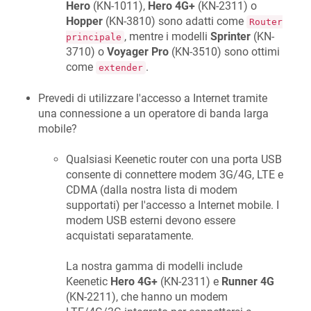
Hero
(KN-1011),
Hero 4G+
(KN-2311) o
Hopper
(KN-3810) sono adatti come
Router
, mentre i modelli
Sprinter
(KN-
principale
3710) o
Voyager Pro
(KN-3510) sono ottimi
come
.
extender
Prevedi di utilizzare l'accesso a Internet tramite
una connessione a un operatore di banda larga
mobile?
Qualsiasi
Keenetic
router con una porta USB
consente di connettere modem 3G/4G, LTE e
CDMA (dalla nostra lista di modem
supportati) per l'accesso a Internet mobile. I
modem USB esterni devono essere
acquistati separatamente.
La nostra gamma di modelli include
Keenetic
Hero 4G+
(KN-2311) e
Runner 4G
(KN-2211), che hanno un modem