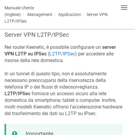
Manuale Utente
Toggl
navig
(Inglese)
Management
Applicazioni
Server VPN
L2TP/IPSec
Server VPN L2TP/IPSec
Nei router
Keenetic
, è possibile configurare un
server
VPN L2TP su IPSec
(
L2TP/IPSec
) per accedere alle
risorse della rete domestica.
In un tunnel di questo tipo, non è assolutamente
necessario preoccuparsi della riservatezza della
telefonia IP o dei flussi di videosorveglianza.
L2TP/IPSec
fornisce un accesso sicuro alla rete
domestica da smartphone, tablet o computer. Inoltre,
molti modelli
Keenetic
offrono l'accelerazione hardware
del trasferimento dei dati su L2TP su IPsec.
Importante