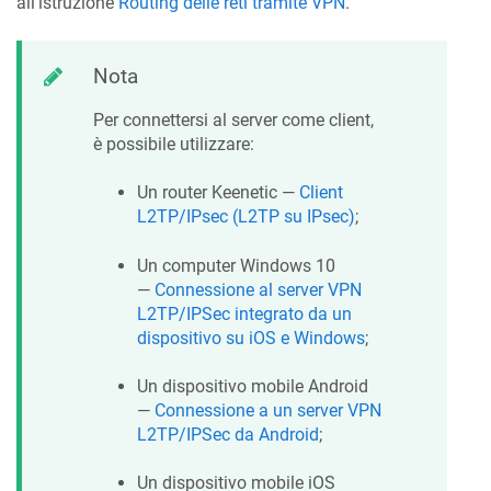
all'istruzione
Routing delle reti tramite VPN
.
Nota
Per connettersi al server come client,
è possibile utilizzare:
Un router
Keenetic
—
Client
L2TP/IPsec (L2TP su IPsec)
;
Un computer Windows 10
—
Connessione al server VPN
L2TP/IPSec integrato da un
dispositivo su iOS e Windows
;
Un dispositivo mobile Android
—
Connessione a un server VPN
L2TP/IPSec da Android
;
Un dispositivo mobile iOS