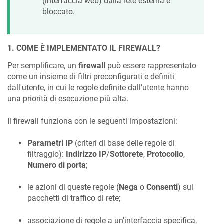
(interfaccia web) dalla rete esterna è
bloccato.
1. COME È IMPLEMENTATO IL FIREWALL?
Per semplificare, un
firewall
può essere rappresentato
come un insieme di filtri preconfigurati e definiti
dall'utente, in cui le regole definite dall'utente hanno
una priorità di esecuzione più alta.
Il firewall funziona con le seguenti impostazioni:
Parametri IP
(criteri di base delle regole di
filtraggio):
Indirizzo IP
/
Sottorete
,
Protocollo
,
Numero di porta
;
le azioni di queste regole (
Nega
o
Consenti
) sui
pacchetti di traffico di rete;
associazione di regole a un'interfaccia specifica.