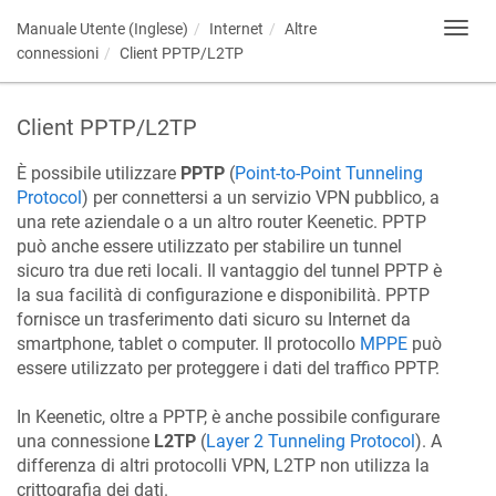
Manuale Utente (Inglese)
Internet
Altre
Toggl
navig
connessioni
Client PPTP/L2TP
Client PPTP/L2TP
È possibile utilizzare
PPTP
(
Point-to-Point Tunneling
Protocol
) per connettersi a un servizio VPN pubblico, a
una rete aziendale o a un altro router
Keenetic
. PPTP
può anche essere utilizzato per stabilire un tunnel
sicuro tra due reti locali. Il vantaggio del tunnel PPTP è
la sua facilità di configurazione e disponibilità. PPTP
fornisce un trasferimento dati sicuro su Internet da
smartphone, tablet o computer. Il protocollo
MPPE
può
essere utilizzato per proteggere i dati del traffico PPTP.
In
Keenetic
, oltre a PPTP, è anche possibile configurare
una connessione
L2TP
(
Layer 2 Tunneling Protocol
). A
differenza di altri protocolli VPN, L2TP non utilizza la
crittografia dei dati.