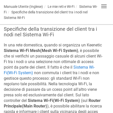
Manuale Utente (Inglese)
Le mie reti e Wi-Fi
Sistema Wi-
Toggl
navig
Fi
Specifiche della transizione del client tra i nodi nel
Sistema Wi-Fi
Specifiche della transizione del client tra i
nodi nel Sistema Wi-Fi
In una rete domestica, quando si organizza un
Keenetic
Sistema Wi-Fi Mesh(Mesh Wi-Fi System)
, è possibile
che si verifichi un passaggio casuale di alcuni client Wi-
Fi tra i nodi o una selezione non ottimale di access
point da parte dei client. Il fatto è che il
Sistema Wi-
Fi(Wi-Fi System)
non commuta i client tra i nodi e non
gestisce questo processo: gli standard Wi-Fi non
regolano tale possibilità. Nella tecnologia Wi-Fi, la
decisione di passare da un ccess point all'altro viene
presa solo ed esclusivamente dal client. Sul lato
controller del
Sistema Wi-Fi(Wi‑Fi System)
(sul
Router
Principale(Main Router)
), è possibile abilitare la ricerca
rapida e informare i client sulla vicinanza degli acces