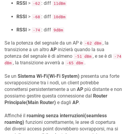
RSSI
>
: diff
-62
11dBm
RSSI
>
: diff
-68
10dBm
RSSI
>
: diff
-74
9dBm
Se la potenza del segnale da un AP è
, la
-62 dBm
transizione a un altro
AP
inizierà quando la sua
potenza del segnale è di almeno
, e se è di
-51 dBm
-74
, la transizione avverrà a
.
dBm
-65 dBm
Se un
Sistema Wi-Fi(Wi-Fi System)
presenta una forte
sovrapposizione tra i nodi, un client potrebbe
connettersi persistentemente a un
AP
più distante e non
possiamo gestire questa connessione dal
Router
Principale(Main Router)
e dagli
AP
.
Affinché il
roaming senza interruzioni(seamless
roaming)
funzioni correttamente, le aree di copertura
dei diversi access point dovrebbero sovrapporsi, ma si