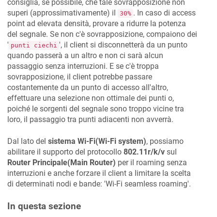
consiglia, se possibile, che tale sovrapposizione non
superi (approssimativamente) il
. In caso di access
30%
point ad elevata densità, provare a ridurre la potenza
del segnale. Se non c'è sovrapposizione, compaiono dei
'
', il client si disconnetterà da un punto
punti ciechi
quando passerà a un altro e non ci sarà alcun
passaggio senza interruzioni. E se c'è troppa
sovrapposizione, il client potrebbe passare
costantemente da un punto di accesso all'altro,
effettuare una selezione non ottimale dei punti o,
poiché le sorgenti del segnale sono troppo vicine tra
loro, il passaggio tra punti adiacenti non avverrà.
Dal lato del
sistema Wi-Fi(Wi-Fi system)
, possiamo
abilitare il supporto del protocollo
802.11r/k/v
sul
Router Principale(Main Router)
per il roaming senza
interruzioni e anche forzare il client a limitare la scelta
di determinati nodi e bande: 'Wi-Fi seamless roaming'.
In questa sezione