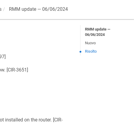
s
RMM update — 06/06/2024
RMM update —
06/06/2024
Nuovo
Risolto
97
]
w. [
CIR-3651
]
installed on the router. [
CIR-