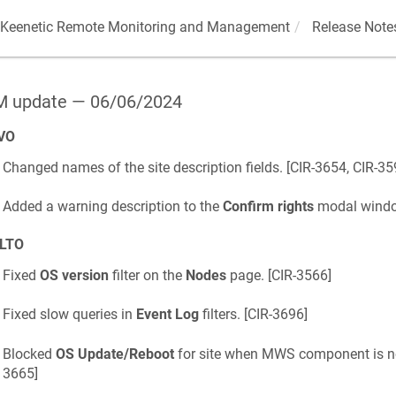
Keenetic
Remote Monitoring and Management
Release Note
 update — 06/06/2024
VO
Changed names of the site description fields. [
CIR-3654, CIR-35
Added a warning description to the
Confirm rights
modal windo
LTO
Fixed
OS version
filter on the
Nodes
page. [
CIR-3566
]
Fixed slow queries in
Event Log
filters. [
CIR-3696
]
Blocked
OS Update/Reboot
for site when MWS component is not 
3665
]