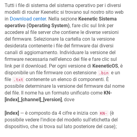
Tutti i file di sistema del sistema operativo per i diversi
modelli di router
Keenetic
si trovano sul nostro sito web
in
Download center
. Nella sezione
Keenetic
Sistema
operativo (Operating System)
, fare clic sul link per
accedere al file server che contiene le diverse versioni
del firmware. Selezionare la cartella con la versione
desiderata contenente i file del firmware dai diversi
canali di aggiornamento. Individuare la versione del
firmware necessaria nell'elenco dei file e fare clic sul
link per il download. Per ogni versione di
KeeneticOS
, è
disponibile un file firmware con estensione
e un
.bin
file
contenente un elenco di componenti. È
.txt
possibile determinare la versione del firmware dal nome
del file. Il nome ha un formato unificato come
KN
-
[index]_[channel]_[version]
, dove
[index]
— è composto da 4 cifre e inizia con
(è
KN-
possibile vedere l'indice del modello sull'etichetta del
dispositivo, che si trova sul lato posteriore del case);