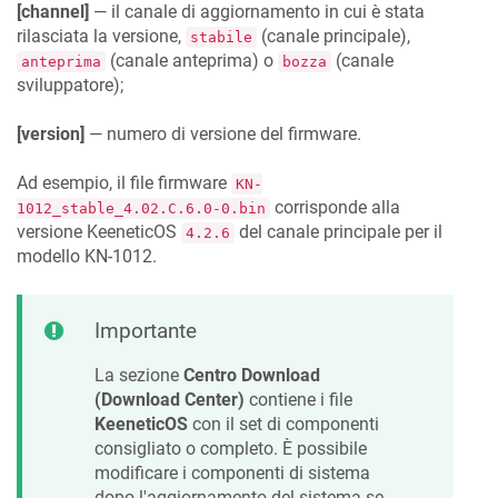
[channel]
— il canale di aggiornamento in cui è stata
rilasciata la versione,
(canale principale),
stabile
(canale anteprima) o
(canale
anteprima
bozza
sviluppatore);
[version]
— numero di versione del firmware.
Ad esempio, il file firmware
KN
-
corrisponde alla
1012_stable_4.02.C.6.0-0.bin
versione
KeeneticOS
del canale principale per il
4.2.6
modello
KN
-1012.
Importante
La sezione
Centro Download
(Download Center)
contiene i file
KeeneticOS
con il set di componenti
consigliato o completo. È possibile
modificare i componenti di sistema
dopo l'aggiornamento del sistema se