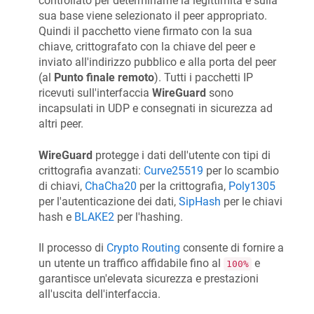
controllato per determinarne la legittimità e sulla
sua base viene selezionato il peer appropriato.
Quindi il pacchetto viene firmato con la sua
chiave, crittografato con la chiave del peer e
inviato all'indirizzo pubblico e alla porta del peer
(al
Punto finale remoto
). Tutti i pacchetti IP
ricevuti sull'interfaccia
WireGuard
sono
incapsulati in UDP e consegnati in sicurezza ad
altri peer.
WireGuard
protegge i dati dell'utente con tipi di
crittografia avanzati:
Curve25519
per lo scambio
di chiavi,
ChaCha20
per la crittografia,
Poly1305
per l'autenticazione dei dati,
SipHash
per le chiavi
hash e
BLAKE2
per l'hashing.
Il processo di
Crypto Routing
consente di fornire a
un utente un traffico affidabile fino al
e
100%
garantisce un'elevata sicurezza e prestazioni
all'uscita dell'interfaccia.