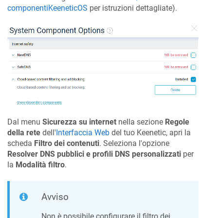
componenti
KeeneticOS
per istruzioni dettagliate).
Dal menu
Sicurezza su internet
nella sezione
Regole
della rete
dell'
Interfaccia Web
del tuo
Keenetic
, apri la
scheda
Filtro dei contenuti
. Seleziona l'opzione
Resolver DNS pubblici e profili DNS personalizzati
per
la
Modalità filtro
.
Avviso
Non è possibile configurare il filtro dei