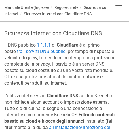
Manuale Utente (Inglese)
Regole di rete
Sicurezza su
Toggl
navig
Internet
Sicurezza Internet con Cloudflare DNS
Sicurezza Internet con Cloudflare DNS
Il DNS pubblico
1.1.1.1
di
Cloudflare
è al primo
posto
tra i servizi DNS pubblici
per tempo di risposta e
velocità di query, fornendo al contempo una protezione
completa della privacy. Il servizio è un server DNS
basato su cloud costruito su una vasta rete mondiale.
Offre una protezione affidabile contro malware e
contenuti per adulti su Internet.
L'utilizzo del servizio
Cloudflare DNS
sul tuo
Keenetic
non richiede alcun account o impostazione esterna.
Tutto ciò di cui hai bisogno è una connessione a
Internet e il componente
KeeneticOS
Filtro di contenuti
basato su cloud e blocco degli annunci
installato (fai
riferimento alla guida
all'installazione/rimozione dei