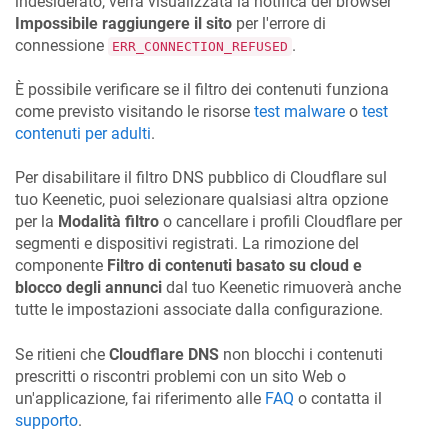
indesiderato, verrà visualizzata la notifica del browser
Impossibile raggiungere il sito
per l'errore di
connessione
.
ERR_CONNECTION_REFUSED
È possibile verificare se il filtro dei contenuti funziona
come previsto visitando le risorse
test malware
o
test
contenuti per adulti
.
Per disabilitare il filtro DNS pubblico di Cloudflare sul
tuo
Keenetic
, puoi selezionare qualsiasi altra opzione
per la
Modalità filtro
o cancellare i profili Cloudflare per
segmenti e dispositivi registrati. La rimozione del
componente
Filtro di contenuti basato su cloud e
blocco degli annunci
dal tuo
Keenetic
rimuoverà anche
tutte le impostazioni associate dalla configurazione.
Se ritieni che
Cloudflare DNS
non blocchi i contenuti
prescritti o riscontri problemi con un sito Web o
un'applicazione, fai riferimento alle
FAQ
o contatta il
supporto
.