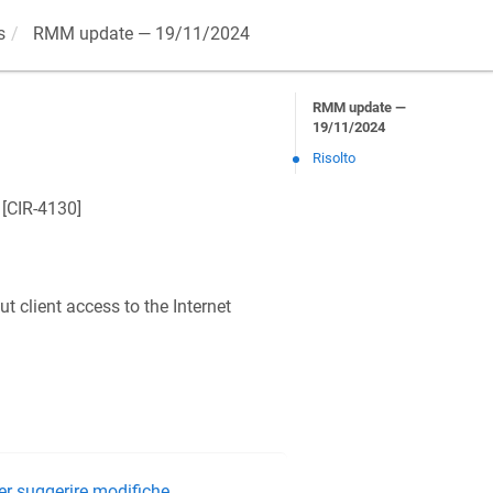
s
RMM update — 19/11/2024
RMM update —
19/11/2024
Risolto
[
CIR-4130
]
t client access to the Internet
er suggerire modifiche.