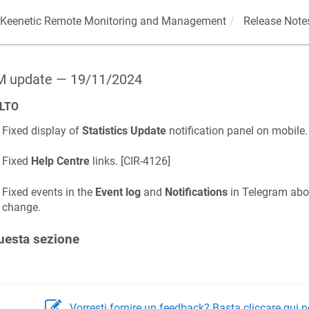
Keenetic
Remote Monitoring and Management
Release Note
 update — 19/11/2024
LTO
Fixed display of
Statistics Update
notification panel on mobile. 
Fixed
Help Centre
links. [
CIR-4126
]
Fixed events in the
Event log
and
Notifications
in Telegram abou
change.
uesta sezione
Vorresti fornire un feedback? Basta cliccare qui p