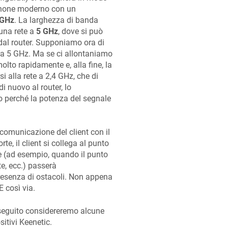
phone moderno con un
 GHz
. La larghezza di banda
 una rete a
5 GHz
, dove si può
i dal router. Supponiamo ora di
a a 5 GHz. Ma se ci allontaniamo
lto rapidamente e, alla fine, la
i alla rete a 2,4 GHz, che di
i nuovo al router, lo
 perché la potenza del segnale
comunicazione del client con il
te, il client si collega al punto
ce (ad esempio, quando il punto
e, ecc.) passerà
presenza di ostacoli. Non appena
E così via.
seguito considereremo alcune
sitivi
Keenetic
.