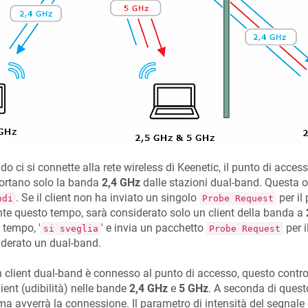
o ci si connette alla rete wireless di
Keenetic
, il punto di acces
ortano solo la banda
2,4 GHz
dalle stazioni dual-band. Questa o
. Se il client non ha inviato un singolo
per il
ndi
Probe Request
te questo tempo, sarà considerato solo un client della banda a
i tempo, '
' e invia un pacchetto
per i
si sveglia
Probe Request
derato un dual-band.
 client dual-band è connesso al punto di accesso, questo controlla
lient (udibilità) nelle bande
2,4 GHz
e
5 GHz
. A seconda di questo
 avverrà la connessione. Il parametro di intensità del segnale