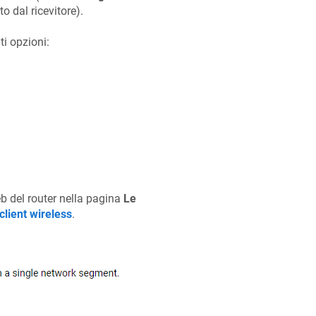
o dal ricevitore).
i opzioni:
eb del router nella pagina
Le
lient wireless
.