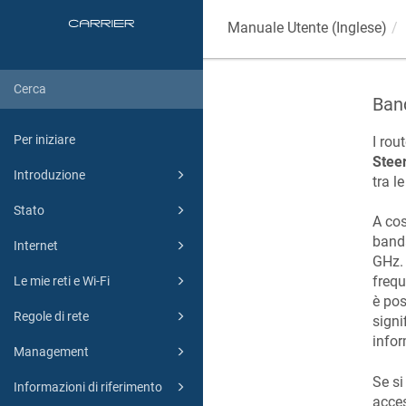
Manuale Utente (Inglese)
Ban
Per iniziare
I rou
Stee
Introduzione
tra l
Stato
A cos
ban
Internet
GHz. 
frequ
Le mie reti e Wi-Fi
è pos
Regole di rete
signi
infor
Management
Se si
Informazioni di riferimento
acces