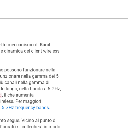
detto meccanismo di
Band
e dinamica dei client wireless
che possono funzionare nella
 funzionare nella gamma dei 5
più canali nella gamma di
ondo luogo, nella banda a 5 GHz,
, il che aumenta
z
wireless. Per maggiori
d 5 GHz frequency bands
.
to segue. Vicino al punto di
igurati) si collegherà in modo