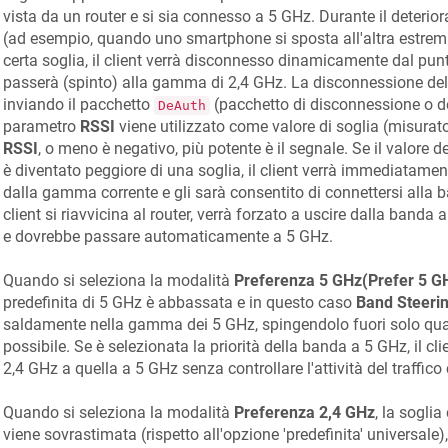
vista da un router e si sia connesso a 5 GHz. Durante il deterior
(ad esempio, quando uno smartphone si sposta all'altra estrem
certa soglia, il client verrà disconnesso dinamicamente dal pun
passerà (spinto) alla gamma di 2,4 GHz. La disconnessione del 
inviando il pacchetto
(pacchetto di disconnessione o dea
DeAuth
parametro
RSSI
viene utilizzato come valore di soglia (misurat
RSSI
, o meno è negativo, più potente è il segnale. Se il valore 
è diventato peggiore di una soglia, il client verrà immediatam
dalla gamma corrente e gli sarà consentito di connettersi alla 
client si riavvicina al router, verrà forzato a uscire dalla banda 
e dovrebbe passare automaticamente a 5 GHz.
Quando si seleziona la modalità
Preferenza 5 GHz(Prefer 5 G
predefinita di 5 GHz è abbassata e in questo caso
Band Steeri
saldamente nella gamma dei 5 GHz, spingendolo fuori solo quan
possibile. Se è selezionata la priorità della banda a 5 GHz, il cl
2,4 GHz a quella a 5 GHz senza controllare l'attività del traffico 
Quando si seleziona la modalità
Preferenza 2,4 GHz
, la soglia
viene sovrastimata (rispetto all'opzione 'predefinita' universale),