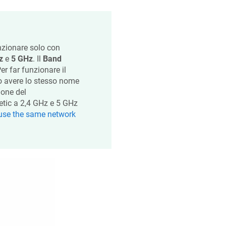
nzionare solo con
z
e
5 GHz
. Il
Band
r far funzionare il
o avere lo stesso nome
ione del
etic
a 2,4 GHz e 5 GHz
e(use the same network