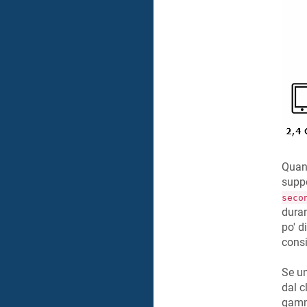
Quand
supp
seco
duran
po' d
consi
Se un
dal c
gamma