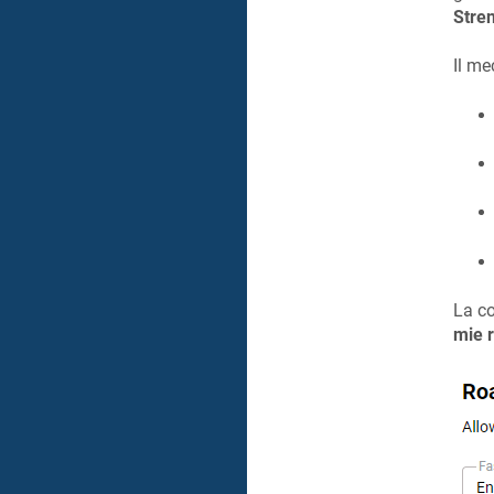
Stren
Il m
La co
mie r