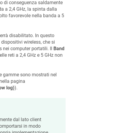
olo di conseguenza saldamente
a a 2,4 GHz, la spinta dalla
olto favorevole nella banda a 5
rrà disabilitato. In questo
dispositivi wireless, che si
 nei computer portatili. Il
Band
lle reti a 2,4 GHz e 5 GHz non
erse gamme sono mostrati nel
 nella pagina
ow log)
).
ente dal lato client
 comportarsi in modo
 propria implementazione