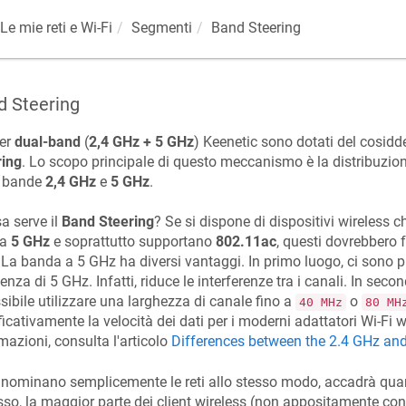
Le mie reti e Wi-Fi
Segmenti
Band Steering
d Steering
ter
dual-band
(
2,4 GHz + 5 GHz
)
Keenetic
sono dotati del cosid
ring
. Lo scopo principale di questo meccanismo è la distribuzion
e bande
2,4 GHz
e
5 GHz
.
a serve il
Band Steering
? Se si dispone di dispositivi wireless 
da
5 GHz
e soprattutto supportano
802.11ac
, questi dovrebbero
La banda a 5 GHz ha diversi vantaggi. In primo luogo, ci sono 
enza di 5 GHz. Infatti, riduce le interferenze tra i canali. In sec
sibile utilizzare una larghezza di canale fino a
o
40 MHz
80 MH
ficativamente la velocità dei dati per i moderni adattatori Wi-Fi 
mazioni, consulta l'articolo
Differences between the 2.4 GHz an
 nominano semplicemente le reti allo stesso modo, accadrà quan
so, la maggior parte dei client wireless (non appositamente conf