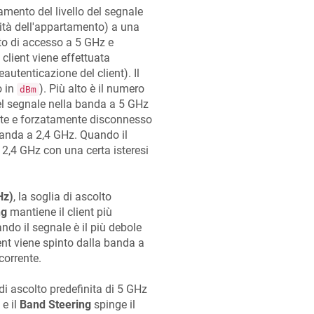
amento del livello del segnale
ità dell'appartamento) a una
to di accesso a 5 GHz e
client viene effettuata
utenticazione del client). Il
o in
). Più alto è il numero
dBm
del segnale nella banda a 5 GHz
ente e forzatamente disconnesso
banda a 2,4 GHz. Quando il
a 2,4 GHz con una certa isteresi
Hz)
, la soglia di ascolto
ng
mantiene il client più
do il segnale è il più debole
ient viene spinto dalla banda a
corrente.
 di ascolto predefinita di 5 GHz
 e il
Band Steering
spinge il