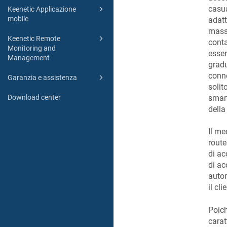
casua
Keenetic Applicazione
mobile
adatt
mass
Keenetic Remote
conta
Monitoring and
esser
Management
gradu
conne
Garanzia e assistenza
solit
smart
Download center
della
Il me
route
di a
di ac
auto
il cl
Poich
carat