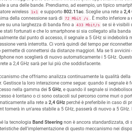
le a una delle bande. Prendiamo, ad esempio, un tipico smart
atore wireless
e supporto
802.11ac
. Sceglie una rete a
2,4
1x1
ima della connessione sarà di
. È molto inferiore a
72 Mbit /s
re su una larghezza di banda fino a
se si è visibil
433 Mbit/s
e stati fortunati e che lo smartphone si sia collegato alla band
almente dal punto di accesso, il segnale a 5 GHz si indebolirà mo
ssione verrà interrotta. Ci vorrà quindi del tempo per riconnetters
o permette di connettersi da distanze maggiori. Ma se ti avvicini d
phone non sceglierà di nuovo automaticamente i 5 GHz. Questo
 rete a 2,4 GHz sarà per lui più che soddisfacente.
ccanismo che offriamo analizza continuamente la qualità della 
r. Gestisce la loro interazione come segue: quando il segnale è for
ccesso nella gamma dei
5 GHz
, e quando il segnale si indebolis
cesso è lontano o ci sono ostacoli sul percorso come muri o port
maticamente alla rete a
2,4 GHz
perché è preferibile in caso di 
ient tornerà in un'area stabile a 5 GHz, passerà di nuovo a 5 GHz. 
é la tecnologia
Band Steering
non è ancora standardizzata, di 
teristiche dell'implementazione di questo meccanismo nei dispo