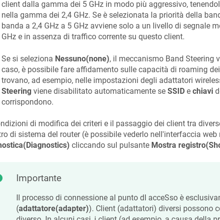
client dalla gamma dei 5 GHz in modo più aggressivo, tenend
nella gamma dei 2,4 GHz. Se è selezionata la priorità della band
banda a 2,4 GHz a 5 GHz avviene solo a un livello di segnale m
GHz e in assenza di traffico corrente su questo client.
Se si seleziona
Nessuno(none)
, il meccanismo Band Steering ve
caso, è possibile fare affidamento sulle capacità di roaming dei 
trovano, ad esempio, nelle impostazioni degli adattatori wireless
Steering
viene disabilitato automaticamente se
SSID
e
chiavi
de
corrispondono.
ndizioni di modifica dei criteri e il passaggio dei client tra div
tro di sistema del router (è possibile vederlo nell'interfaccia web
ostica(Diagnostics)
cliccando sul pulsante
Mostra registro(Sh
Importante
Il processo di connessione al punto dI acceSso è esclusivam
(
adattatore(adapter)
). Client (adattatori) diversi possono
diverso. In alcuni casi, i client (ad esempio, a causa della