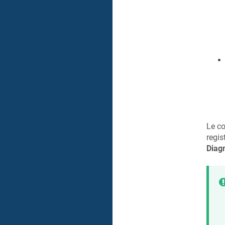
Le co
regis
Diagn