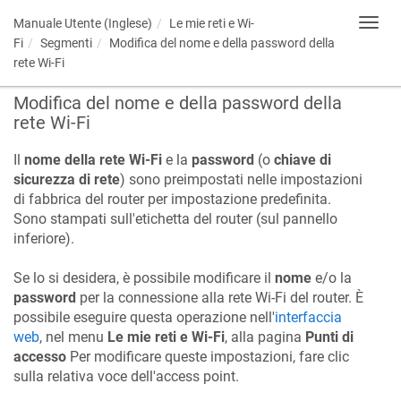
Manuale Utente (Inglese)
Le mie reti e Wi-
Toggl
navig
Fi
Segmenti
Modifica del nome e della password della
rete Wi-Fi
Modifica del nome e della password della
rete Wi-Fi
Il
nome della rete Wi-Fi
e la
password
(o
chiave di
sicurezza di rete
) sono preimpostati nelle impostazioni
di fabbrica del router per impostazione predefinita.
Sono stampati sull'etichetta del router (sul pannello
inferiore).
Se lo si desidera, è possibile modificare il
nome
e/o la
password
per la connessione alla rete Wi-Fi del router. È
possibile eseguire questa operazione nell'
interfaccia
web
, nel menu
Le mie reti e Wi-Fi
, alla pagina
Punti di
accesso
Per modificare queste impostazioni, fare clic
sulla relativa voce dell'access point.