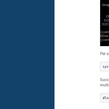
Per s
sys
Succe
multi
dln