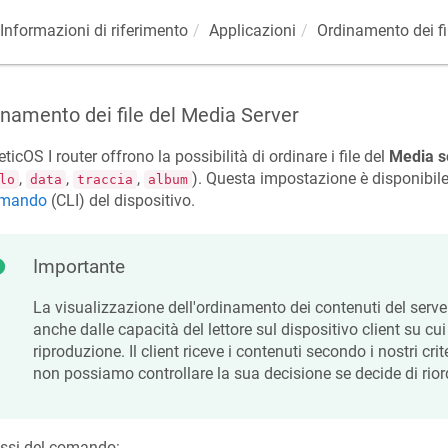
Informazioni di riferimento
Applicazioni
Ordinamento dei fi
namento dei file del Media Server
eticOS
I router offrono la possibilità di ordinare i file del
Media s
,
,
,
). Questa impostazione è disponibile 
lo
data
traccia
album
omando
(CLI) del dispositivo.
Importante
La visualizzazione dell'ordinamento dei contenuti del ser
anche dalle capacità del lettore sul dispositivo client su cui
riproduzione. Il client riceve i contenuti secondo i nostri cr
non possiamo controllare la sua decisione se decide di riord
assi del comando: