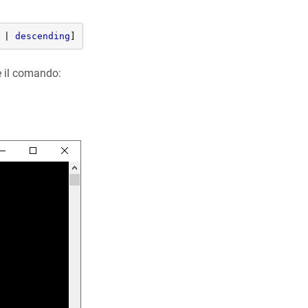
 | 
descending
]
e il comando: