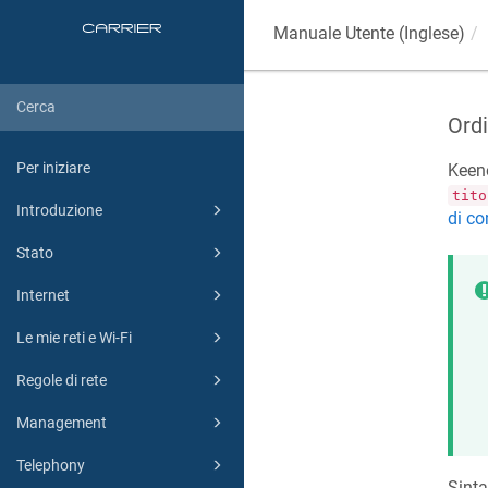
Manuale Utente (Inglese)
Ordi
Per iniziare
Keen
tito
Introduzione
di c
Stato
Internet
Le mie reti e Wi-Fi
Regole di rete
Management
Telephony
Sint