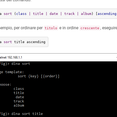
a 
sort
 (
class
 | title | date | track | album
) [
ascending
empio, per ordinare per
e in ordine
, eseguir
titolo
crescente
a 
sort
 title ascending