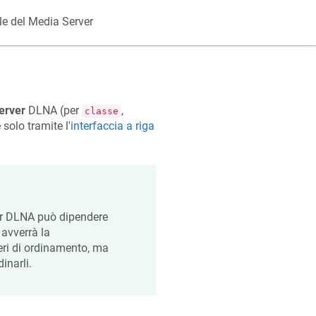
le del Media Server
erver
DLNA (per
,
classe
solo tramite l'
interfaccia a riga
ver DLNA può dipendere
 avverrà la
iteri di ordinamento, ma
inarli.