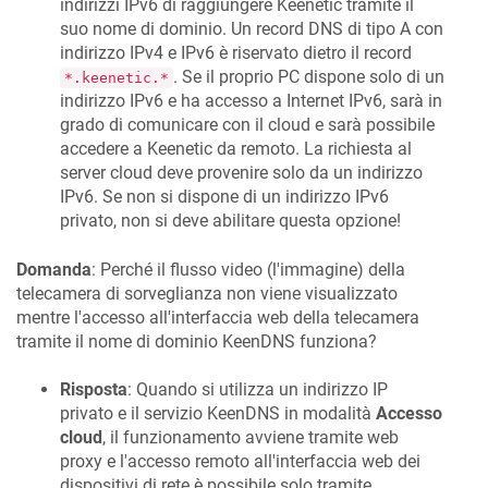
indirizzi IPv6 di raggiungere
Keenetic
tramite il
suo nome di dominio. Un record DNS di tipo A con
indirizzo IPv4 e IPv6 è riservato dietro il record
. Se il proprio PC dispone solo di un
*.keenetic.*
indirizzo IPv6 e ha accesso a Internet IPv6, sarà in
grado di comunicare con il cloud e sarà possibile
accedere a
Keenetic
da remoto. La richiesta al
server cloud deve provenire solo da un indirizzo
IPv6. Se non si dispone di un indirizzo IPv6
privato, non si deve abilitare questa opzione!
Domanda
: Perché il flusso video (l'immagine) della
telecamera di sorveglianza non viene visualizzato
mentre l'accesso all'interfaccia web della telecamera
tramite il nome di dominio
KeenDNS
funziona?
Risposta
: Quando si utilizza un indirizzo IP
privato e il servizio
KeenDNS
in modalità
Accesso
cloud
, il funzionamento avviene tramite web
proxy e l'accesso remoto all'interfaccia web dei
dispositivi di rete è possibile solo tramite