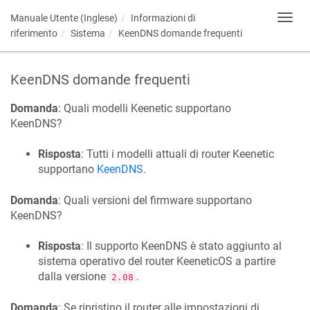
Manuale Utente (Inglese)
Informazioni di
Toggl
navig
riferimento
Sistema
KeenDNS
domande frequenti
KeenDNS
domande frequenti
Domanda
: Quali modelli
Keenetic
supportano
KeenDNS
?
Risposta
: Tutti i modelli attuali di router
Keenetic
supportano
KeenDNS
.
Domanda
: Quali versioni del firmware supportano
KeenDNS
?
Risposta
: Il supporto
KeenDNS
è stato aggiunto al
sistema operativo del router
KeeneticOS
a partire
dalla versione
.
2.08
Domanda
: Se ripristino il router alle impostazioni di