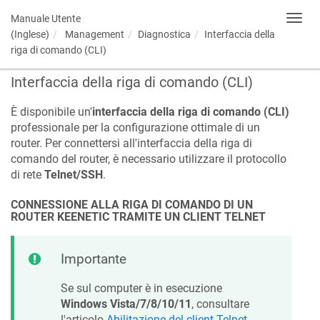
Manuale Utente
Toggl
navig
(Inglese)
Management
Diagnostica
Interfaccia della
riga di comando (CLI)
Interfaccia della riga di comando (CLI)
È disponibile un'
interfaccia della riga di comando (CLI)
professionale per la configurazione ottimale di un
router. Per connettersi all'interfaccia della riga di
comando del router, è necessario utilizzare il protocollo
di rete
Telnet/SSH
.
CONNESSIONE ALLA RIGA DI COMANDO DI UN
ROUTER
KEENETIC
TRAMITE UN CLIENT TELNET
Importante
Se sul computer è in esecuzione
Windows Vista/7/8/10/11
, consultare
l'articolo
Abilitazione del client Telnet