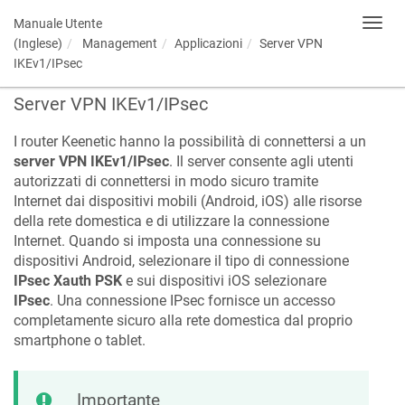
Manuale Utente
Toggl
navig
(Inglese)
Management
Applicazioni
Server VPN
IKEv1/IPsec
Server VPN IKEv1/IPsec
I router
Keenetic
hanno la possibilità di connettersi a un
server VPN IKEv1/IPsec
. Il server consente agli utenti
autorizzati di connettersi in modo sicuro tramite
Internet dai dispositivi mobili (Android, iOS) alle risorse
della rete domestica e di utilizzare la connessione
Internet. Quando si imposta una connessione su
dispositivi Android, selezionare il tipo di connessione
IPsec Xauth PSK
e sui dispositivi iOS selezionare
IPsec
. Una connessione IPsec fornisce un accesso
completamente sicuro alla rete domestica dal proprio
smartphone o tablet.
Importante