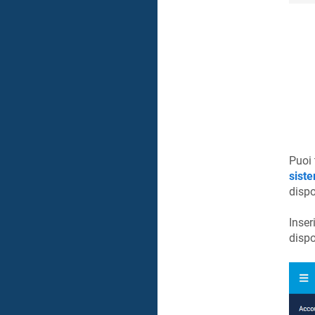
Puoi 
sist
dispo
Inser
dispo