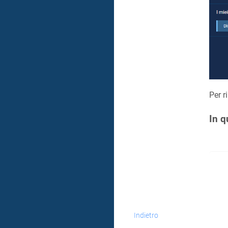
Per r
In q
Indietro