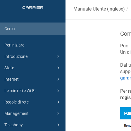
Manuale Utente (Inglese)
Come
Per iniziare
Puoi 
Un di
Introduzione
Dal 
Stato
suppo
garan
Internet
Per r
Le mie reti e Wi-Fi
regis
Regole di rete
Management
Telephony