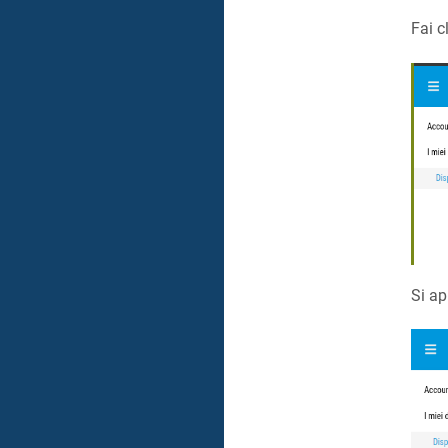
Fai c
Si ap