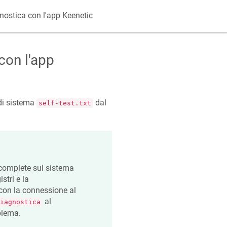
gnostica con l'app
Keenetic
con l'app
e di sistema
dal
self-test.txt
complete sul sistema
stri e la
 con la connessione al
al
iagnostica
blema.