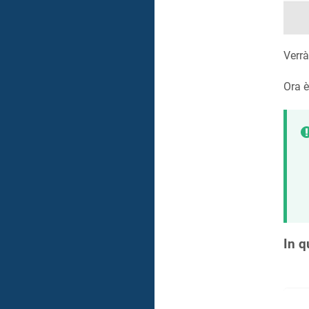
Verrà
Ora è
In q