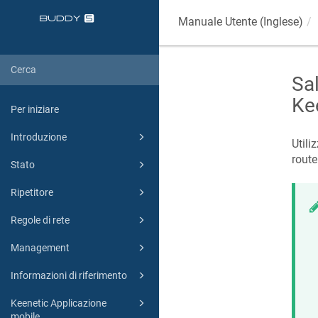
Manuale Utente (Inglese)
Sal
Ke
Per iniziare
Introduzione
Utili
route
Stato
Ripetitore
Regole di rete
Management
Informazioni di riferimento
Keenetic Applicazione
mobile