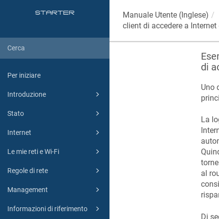
Manuale Utente (Inglese)
client di accedere a Interne
Esem
di a
Per iniziare
Uno d
Introduzione
princ
Stato
La lo
Inter
Internet
autom
Quind
Le mie reti e Wi-Fi
torne
Regole di rete
al ro
consi
Management
rispa
Informazioni di riferimento
Di se