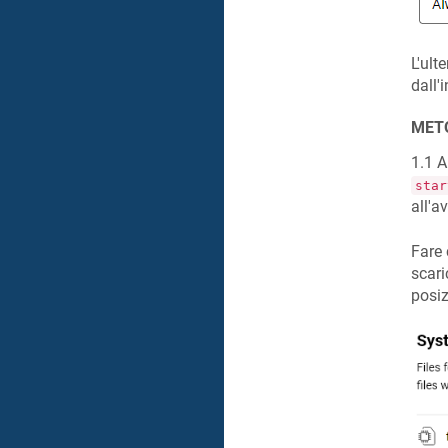
L'ult
dall'
METO
1.1 A
star
all'a
Fare 
scari
posiz