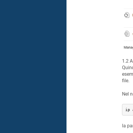
1.2 A
Quind
esemp
file.
Nel n
ip 
la pa