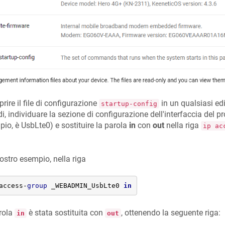
prire il file di configurazione
in un qualsiasi ed
startup-config
i, individuare la sezione di configurazione dell'interfaccia del p
io, è UsbLte0) e sostituire la parola
in
con
out
nella riga
ip ac
ostro esempio, nella riga
access-
group
 _WEBADMIN_UsbLte0 
in
rola
è stata sostituita con
, ottenendo la seguente riga:
in
out