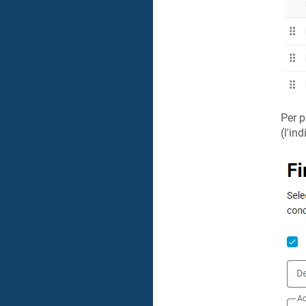
Per p
(l'in