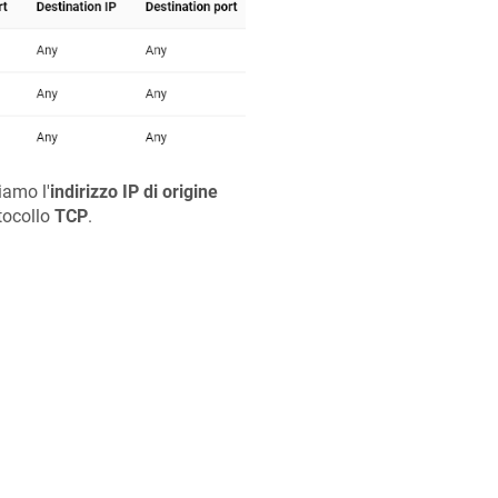
iamo l'
indirizzo IP di origine
otocollo
TCP
.