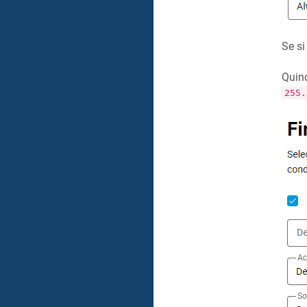
Se si
Quind
255.