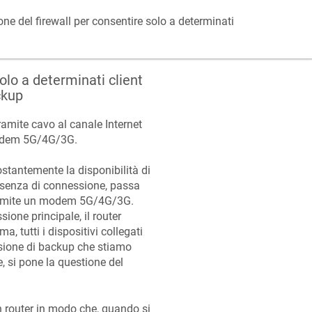
ne del firewall per consentire solo a determinati
olo a determinati client
ckup
ramite cavo al canale Internet
modem 5G/4G/3G.
ostantemente la disponibilità di
assenza di connessione, passa
 tramite un modem 5G/4G/3G.
ione principale, il router
, tutti i dispositivi collegati
ssione di backup che stiamo
, si pone la questione del
n router in modo che, quando si