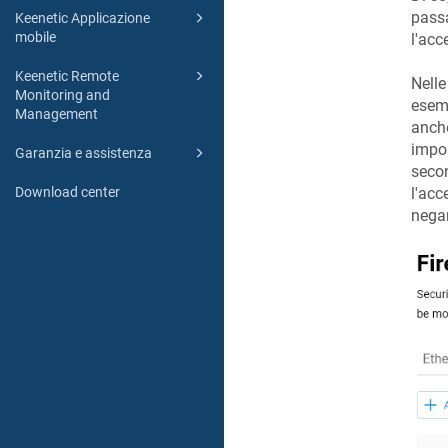
passa
Keenetic Applicazione
mobile
l'acc
Keenetic Remote
Nelle
Monitoring and
esem
Management
anch
impos
Garanzia e assistenza
secon
Download center
l'acc
negare