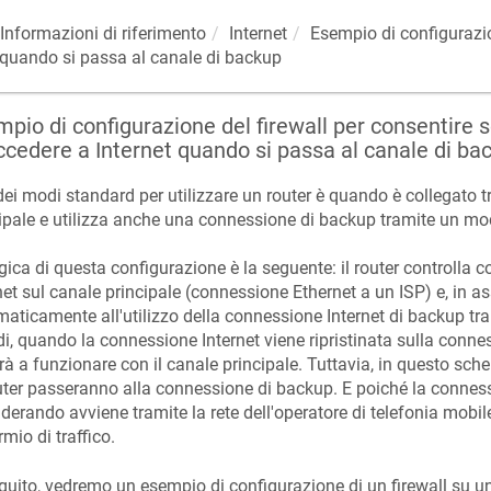
Informazioni di riferimento
Internet
Esempio di configurazio
t quando si passa al canale di backup
pio di configurazione del firewall per consentire s
ccedere a Internet quando si passa al canale di ba
ei modi standard per utilizzare un router è quando è collegato t
ipale e utilizza anche una connessione di backup tramite un 
gica di questa configurazione è la seguente: il router controlla c
net sul canale principale (connessione Ethernet a un ISP) e, in 
aticamente all'utilizzo della connessione Internet di backup
i, quando la connessione Internet viene ripristinata sulla conness
rà a funzionare con il canale principale. Tuttavia, in questo schema
uter passeranno alla connessione di backup. E poiché la conne
derando avviene tramite la rete dell'operatore di telefonia mobile
rmio di traffico.
guito, vedremo un esempio di configurazione di un firewall su u