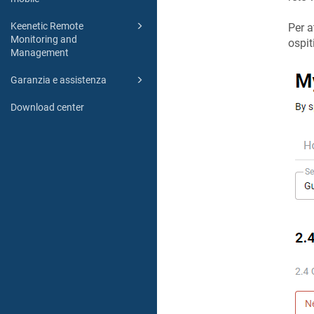
Keenetic Remote
Per a
Monitoring and
ospit
Management
Garanzia e assistenza
Download center