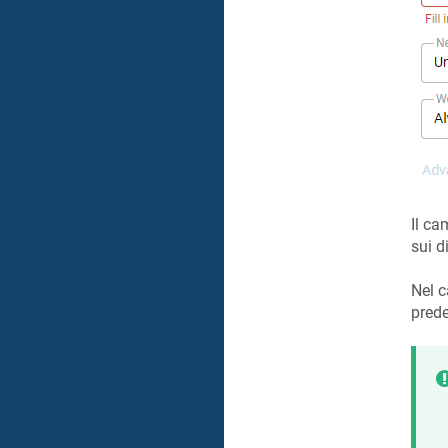
Il c
sui d
Nel c
prede