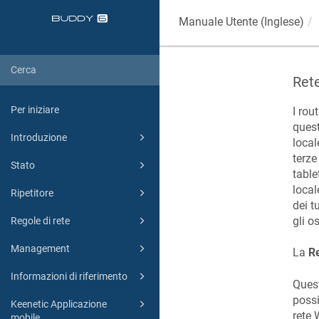
Manuale Utente (Inglese)
Rete
Per iniziare
I rou
quest
Introduzione
local
terze
Stato
table
local
Ripetitore
dei t
gli os
Regole di rete
Management
La
Re
Informazioni di riferimento
Quest
possi
Keenetic Applicazione
rete 
mobile