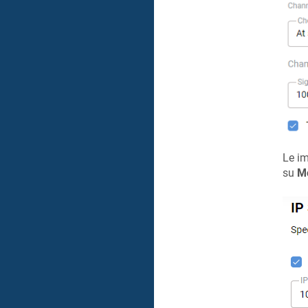
Le im
su
Mo