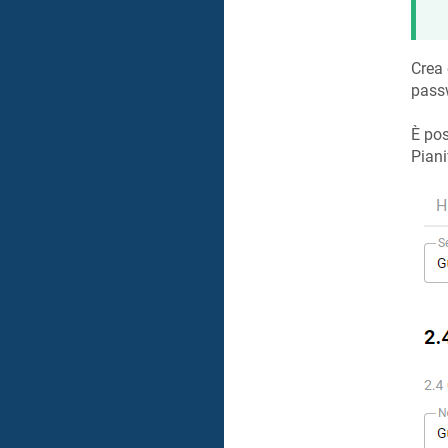
Crea
pass
È pos
Piani