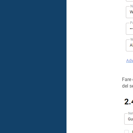
Fare 
del 