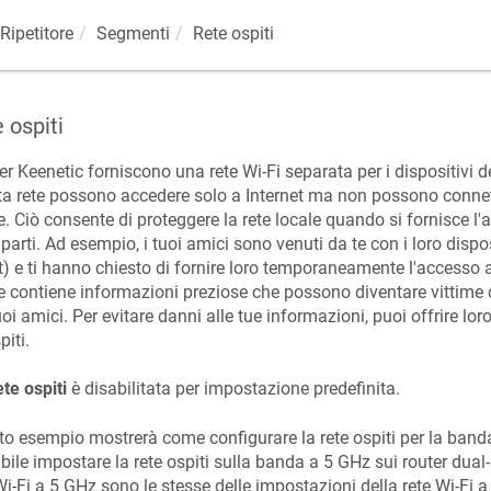
Ripetitore
Segmenti
Rete ospiti
 ospiti
ter
Keenetic
forniscono una rete Wi-Fi separata per i dispositivi de
a rete possono accedere solo a Internet ma non possono connetter
e. Ciò consente di proteggere la rete locale quando si fornisce l'a
 parti. Ad esempio, i tuoi amici sono venuti da te con i loro disp
t) e ti hanno chiesto di fornire loro temporaneamente l'accesso a 
e contiene informazioni preziose che possono diventare vittime di
uoi amici. Per evitare danni alle tue informazioni, puoi offrire loro
piti.
te ospiti
è disabilitata per impostazione predefinita.
o esempio mostrerà come configurare la rete ospiti per la band
bile impostare la rete ospiti sulla banda a 5 GHz sui router dual
Wi-Fi a 5 GHz sono le stesse delle impostazioni della rete Wi-Fi a