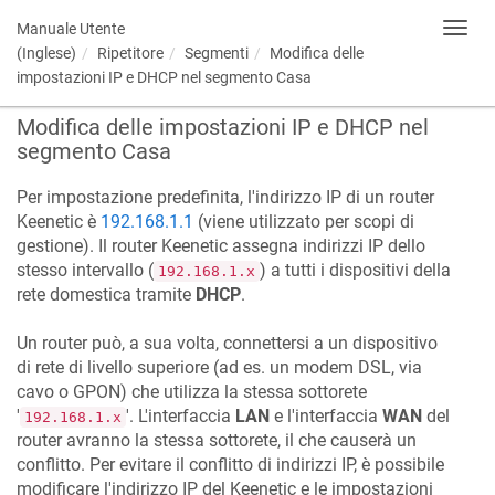
Manuale Utente
Toggl
navig
(Inglese)
Ripetitore
Segmenti
Modifica delle
impostazioni IP e DHCP nel segmento Casa
Modifica delle impostazioni IP e DHCP nel
segmento Casa
Per impostazione predefinita, l'indirizzo IP di un router
Keenetic
è
192.168.1.1
(viene utilizzato per scopi di
gestione). Il router
Keenetic
assegna indirizzi IP dello
stesso intervallo (
) a tutti i dispositivi della
192.168.1.x
rete domestica tramite
DHCP
.
Un router può, a sua volta, connettersi a un dispositivo
di rete di livello superiore (ad es. un modem DSL, via
cavo o GPON) che utilizza la stessa sottorete
'
'. L'interfaccia
LAN
e l'interfaccia
WAN
del
192.168.1.x
router avranno la stessa sottorete, il che causerà un
conflitto. Per evitare il conflitto di indirizzi IP, è possibile
modificare l'indirizzo IP del
Keenetic
e le impostazioni