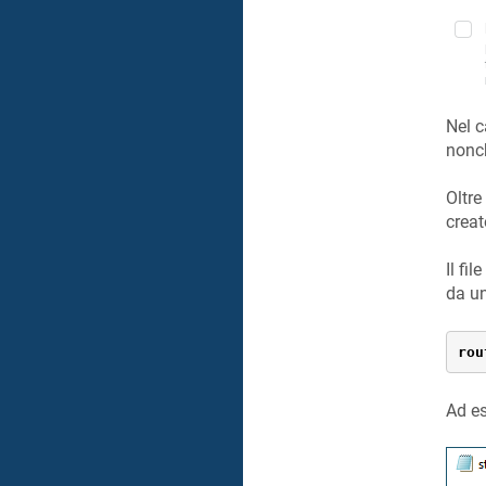
Nel 
nonch
Oltre
creat
Il fi
da un
rou
Ad es