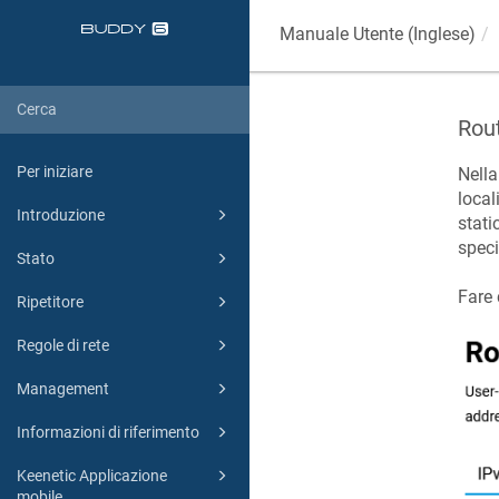
Manuale Utente (Inglese)
Rout
Per iniziare
Nell
local
Introduzione
stati
speci
Stato
Fare 
Ripetitore
Regole di rete
Management
Informazioni di riferimento
Keenetic Applicazione
mobile