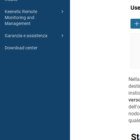
Keenetic Remote
Monitoring and
Management
Garanzia e assistenza
Download center
Nell
desti
instr
vers
dell'
nodo 
quale