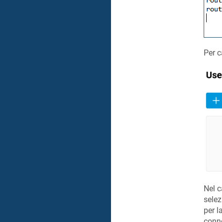
Per c
Nel 
selez
per l
conne