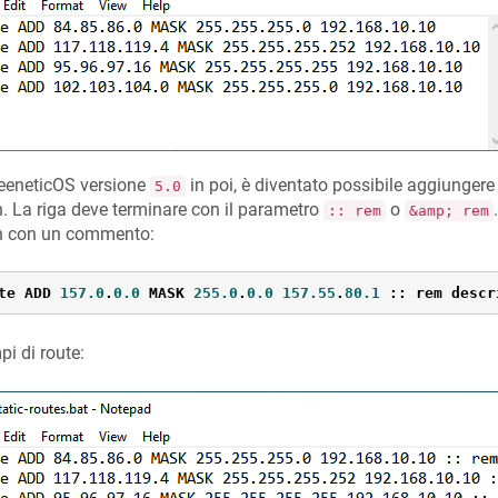
eeneticOS
versione
in poi, è diventato possibile aggiungere
5.0
. La riga deve terminare con il parametro
o
:: rem
&amp; rem
h con un commento:
te ADD 
157.0
.
0.0
MASK
255.0
.
0.0
157.55
.
80.1
 :: rem descr
i di route: