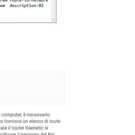
uo computer, è necessario
ito fornisce un elenco di route
ale il router
Keenetic
si
ificare il percorso del file