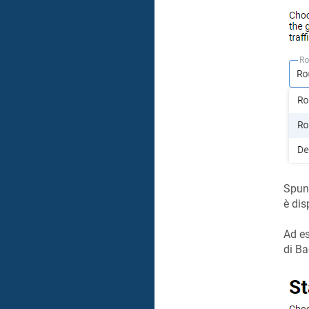
Spun
è dis
Ad es
di Ba