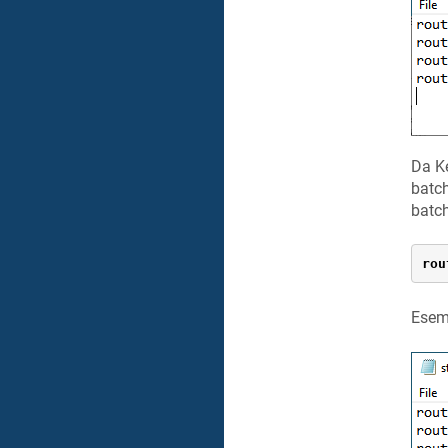
Da
K
batch
batc
rou
Esemp